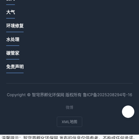
大气
环境修复
水处理
碳管家
免责声明
Copyright © 智穹界孵化环保网 版权所有
鲁ICP备2025208294号-16
微博
XML地图
温馨提示：智穹界孵化环保网 发布的信息仅供参考，不构成任何承诺。