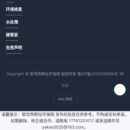
环境修复
水处理
碳管家
免责声明
Copyright © 智穹界孵化环保网 版权所有
鲁ICP备2025208294号-16
微博
XML地图
温馨提示：智穹界孵化环保网 发布的信息仅供参考，不构成任何承诺。
如需删除、修正或合作，请致电 17761231017 或发送邮件至
yakao2025@163.com。