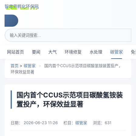
跳转到主要内容
智穹界孵化环保网
搜索关键词
网站首页
要闻
大气
环境修复
水处理
碳管家
免
首页
>
碳管家
>
国内首个CCUS示范项目碳酸氢铵装置投产，
环保效益显著
国内首个CCUS示范项目碳酸氢铵装
置投产，环保效益显著
日期：
2026-06-23 11:26
栏目：
碳管家
浏览：
631