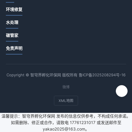
环境修复
水处理
碳管家
免责声明
Copyright © 智穹界孵化环保网 版权所有
鲁ICP备2025208294号-16
微博
XML地图
温馨提示：智穹界孵化环保网 发布的信息仅供参考，不构成任何承诺。
如需删除、修正或合作，请致电 17761231017 或发送邮件至
yakao2025@163.com。