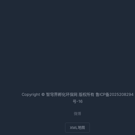
内江市威远生态环境局局长梁平春
被查｜违纪违法调查进展
2026-04-10 06:50 · 1032 阅读
湖南省建设用地土壤污染风险管控
和修复名录全攻略
产
2026-04-04 06:50 · 1032 阅读
热词TOP20
Copyright © 智穹界孵化环保网 版权所有
鲁ICP备2025208294
号-16
微博
XML地图