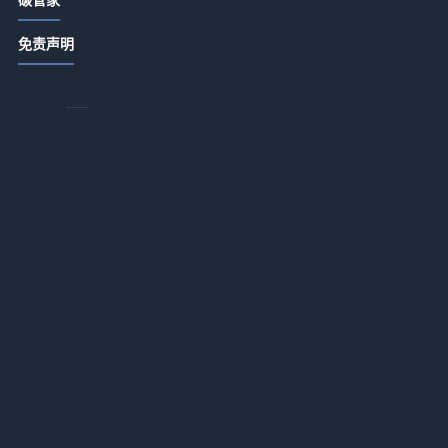
练瑜伽时长袖上衣总“往上跑”有多烦
免责声明
人？一组实测数据告诉你答案
2026-07-13 17:58
冬天穿lulu瑜伽服外套，真的够厚保暖
吗？
2026-07-13 17:58
为什么你的瑜伽服总在拉伸时透肉？
换个面料逻辑就对了
2026-07-13 17:58
上海实业环境总经理变动 汲广林接任
背景解析
财
2026-07-13 17:42
与
武汉青山区土壤污染修复工程中标金
。
额达5225万元
2026-07-13 17:02