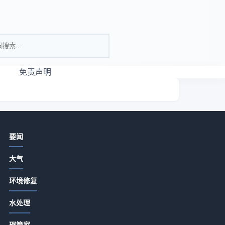
免责声明
相关资讯
要闻
为什么你的瑜伽服穿不出高级感？只
大气
因忽略了这1步
2026-07-13 17:58
环境修复
为什么瑜伽服偏爱橄榄绿？三个维度
属
水处理
拆解它的修炼哲学
用
2026-07-13 17:58
碳管家