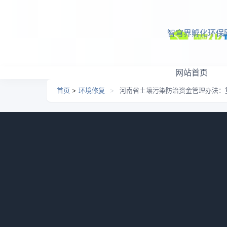
跳转到主要内容
智穹界孵化环保
网站首页
首页
>
环境修复
>
河南省土壤污染防治资金管理办法：
河南省土壤污染防治资金
日期：
2026-06-24 08:54
栏目：
环境修复
浏览
河南省财政厅 河南省生态环境厅印发《河南
历史遗留固体废物、重金属减排等土壤重金属