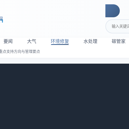
网
搜索关键词
要闻
大气
环境修复
水处理
碳管家
重点支持方向与管理要点
管理办法：重点支持方向与管理要点
：
750
省省级土壤污染防治资金管理办法》，防治资金主要支持涉重金
污染源头治理，以及事关农产品、人居环境安全的农用地、建设