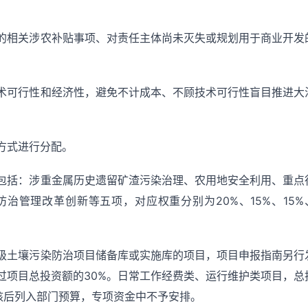
的相关涉农补贴事项、对责任主体尚未灭失或规划用于商业开发
术可行性和经济性，避免不计成本、不顾技术可行性盲目推进大
方式进行分配。
包括：涉重金属历史遗留矿渣污染治理、农用地安全利用、重点
治管理改革创新等五项，对应权重分别为20%、15%、15%
级土壤污染防治项目储备库或实施库的项目，项目申报指南另行
过项目总投资额的30%。日常工作经费类、运行维护类项目，总
核后列入部门预算，专项资金中不予安排。