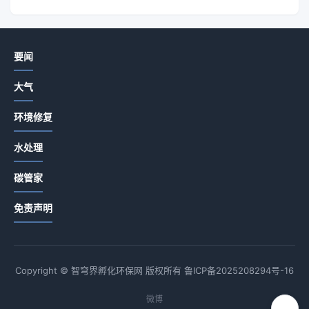
要闻
大气
环境修复
水处理
碳管家
免责声明
Copyright © 智穹界孵化环保网 版权所有
鲁ICP备2025208294号-16
微博