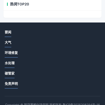
热词TOP20
要闻
大气
环境修复
水处理
碳管家
免责声明
Copyright © 智穹界孵化环保网 版权所有
鲁ICP备2025208294号-16