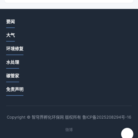
要闻
大气
环境修复
水处理
碳管家
免责声明
Copyright © 智穹界孵化环保网 版权所有
鲁ICP备2025208294号-16
微博