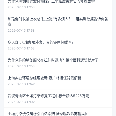
为什么瑜伽服偏爱橄榄绿？三个维度拆解它的修炼哲学
2026-07-13 17:58
练瑜伽时长袖上衣总“往上跑”有多烦人？一组实测数据告诉你答
案
2026-07-13 17:58
冬天穿lulu瑜伽服外套，真的够厚保暖吗？
2026-07-13 17:58
为什么你的瑜伽服总在拉伸时透肉？换个面料逻辑就对了
2026-07-13 17:58
上海实业环境总经理变动 汲广林接任背景解析
2026-07-13 17:42
武汉青山区土壤污染修复工程中标金额达5225万元
2026-07-13 17:02
土壤污染侵权纠纷引百亿索赔 陆家嘴起诉苏钢集团