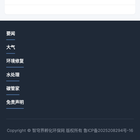
要闻
大气
环境修复
水处理
碳管家
免责声明
Copyright © 智穹界孵化环保网 版权所有
鲁ICP备2025208294号-16