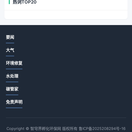
热词TOP20
要闻
大气
环境修复
水处理
碳管家
免责声明
Copyright © 智穹界孵化环保网 版权所有
鲁ICP备2025208294号-16