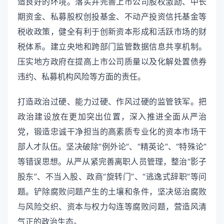
造良好的环境。落实并完善上市公司股权激励、中长
期资金、私募股权创投基金、不动产投资信托基金等
税收政策，健全有利于创新资本形成和活跃市场的财
税体系。建立央地和跨部门监管数据信息共享机制。
压实地方政府在提高上市公司质量以及化解处置债券
违约、私募机构风险等方面的责任。
打造政治过硬、能力过硬、作风过硬的监管铁军。把
政治建设放在更加突出位置，深入推进全面从严治
党，锻造忠诚干净担当的高素质专业化的资本市场干
部人才队伍。坚决破除“例外论”、“精英论”、“特殊论”
等错误思想。从严从紧完善离职人员管理，整治“影子
股东”、不当入股、政商“旋转门”、“逃逸式辞职”等问
题。铲除腐败问题产生的土壤和条件，坚决惩治腐败
与风险交织、资本与权力勾连等腐败问题，营造风清
气正的政治生态。