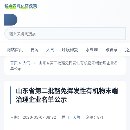
跳转到主要内容
智穹界孵化环保网
搜索关键词
网站首页
要闻
大气
环境修复
水处理
碳管家
免
首页
>
大气
>
山东省第二批豁免挥发性有机物末端治理企业名
单公示
山东省第二批豁免挥发性有机物末端
治理企业名单公示
日期：
2026-05-07 08:32
栏目：
大气
浏览：
871