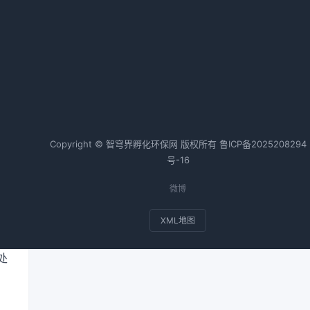
福建省深化闽江流域生态环境综合
治理措施
2026-02-20 09:00 · 1028 阅读
热词TOP20
Copyright © 智穹界孵化环保网 版权所有
鲁ICP备2025208294
垃
号-16
地
微博
环
矿
XML地图
的
处