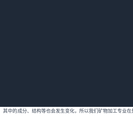
现好多人在垃圾车内寻找有价值的东西，而在此前，这些东西在
废弃物的回收率很高，但关键问题是没有形成规模。在我国很多
重污染。由于我们是搞矿物加工的，所以我就一直在想，在保证
源进行回收利用。对于我们矿物加工专业来说，废弃物也是一种
矿物与一次资源不同，一次资源的矿物是几万年形成的岩石之类
，其中的成分、结构等也会发生变化，所以我们矿物加工专业在