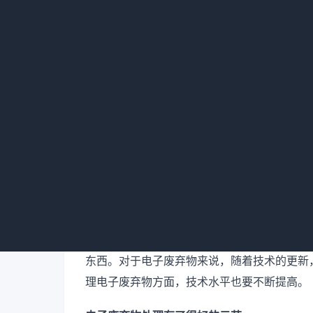
我们曾经去过北京的某个垃圾处理厂调研，发
圾桶里就已经被翻找过好多遍了。所以我国对
方对垃圾处理采用火烧、酸浸的方式，造成严
境不受污染的前提下，把废弃物当作二次资
物，可以从里面提取有价值的东西，但是这种
东西。对于电子废弃物来说，随着技术的更新
理电子废弃物方面，技术水平也要不断提高。