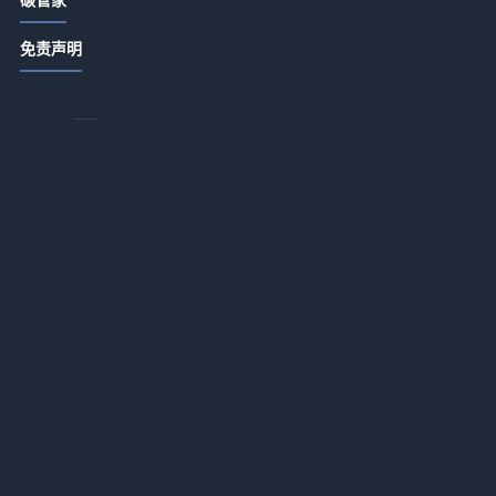
ABB顾纯元：智能跨越比技术更重要
2026-07-13 18:15
免责声明
怎么选国风瑜伽吊带才不踩雷？
2026-07-13 18:15
为什么你的瑜伽服总是不合身？找到
适合你的解决方案
一
2026-07-13 18:15
教
弃
污水处理急需另寻新路？
2026-07-13 18:14
意
物
文一波：中国环保产业处在崛起前夜
2026-07-13 18:14
黄毅诚：燃煤电厂降煤耗减污染大有
可为
2026-07-13 18:14
碳