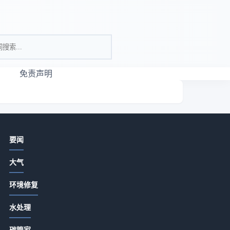
免责声明
相关资讯
要闻
亮色瑜伽服真的适合所有女生吗？
大气
2026-07-13 18:15
环境修复
河北盛宝环保设备选购维护指南：5种
精准方法解决常见问题
水处理
2026-07-13 18:15
碳管家