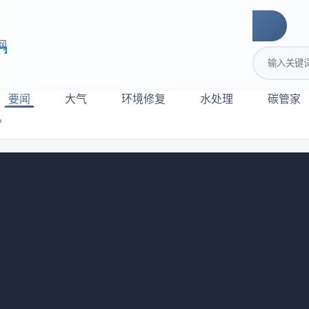
网
搜索关键词
要闻
大气
环境修复
水处理
碳管家
？
何助力低碳减排？