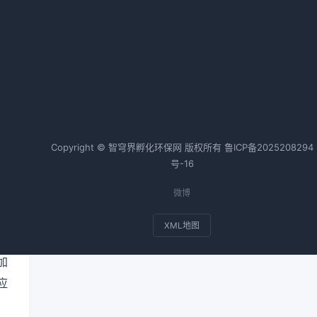
福建省深化闽江流域生态环境综合
环
治理措施
气
2026-02-20 09:00 · 1028 阅读
热词TOP20
的
政
Copyright © 智穹界孵化环保网 版权所有
鲁ICP备2025208294
。
号-16
节
微博
XML地图
管
加
应