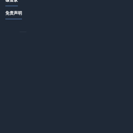
ABB顾纯元：智能跨越比技术更重要
、
2026-07-13 18:15
的
免责声明
怎么选国风瑜伽吊带才不踩雷？
2026-07-13 18:15
为什么你的瑜伽服总是不合身？找到
适合你的解决方案
重
2026-07-13 18:15
的
呈
污水处理急需另寻新路？
2026-07-13 18:14
文一波：中国环保产业处在崛起前夜
2026-07-13 18:14
黄毅诚：燃煤电厂降煤耗减污染大有
可为
2026-07-13 18:14