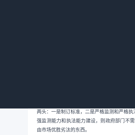
在严格监测、严格执法的大环境下，迫使业主
保企业必须为客户提供过得硬的可靠产品。从
治理行业的老大难问题。
严格监测、严格执法的大环境对龙净也是一柄
弱式企业，一批优秀企业包括龙净，会获得更
处罚、巨额罚款乃至刑事处罚。
《中国电力报》：“十八大”要求更好地发挥
在环保领域，《环境污染治理实施运营资质许
能环保工作进度”。在您看来，目前对环保工作
吴京荣：环保部门的管理放权和其它行政领域
两头：一是制订标准，二是严格监测和严格执
强监测能力和执法能力建设，则政府部门不需要
由市场优胜劣汰的东西。