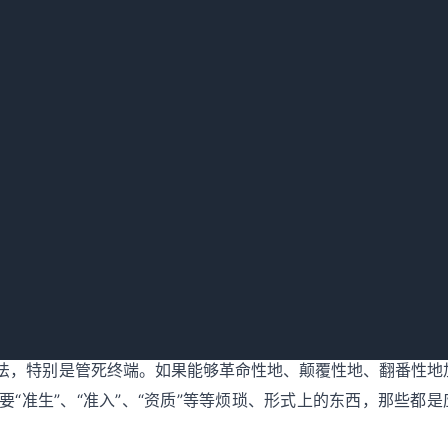
必须选择可靠的环保厂家、技术过硬的环保技术和产品，也迫使
另一方面来看，这也可解决市场寻租、恶性竞争、鱼龙混杂等烟
“双刃剑”。一方面，这必然会淘汰一批技术不过关、产品不可靠
大的市场份额和发展机会。但同时，龙净做不好，同样会面对行
市场在资源配置中的决定性作用，加大了政府部门简政放权的力度
可管理办法》等取消也被评论为“有利于加快包括电力等领域的
的简政放权力度是否足够?其对市场产生的影响几何?
一样，还远远不够，尚需更加深刻的转变。政府环保部门主要应
法，特别是管死终端。如果能够革命性地、颠覆性地、翻番性地
“准生”、“准入”、“资质”等等烦琐、形式上的东西，那些都是