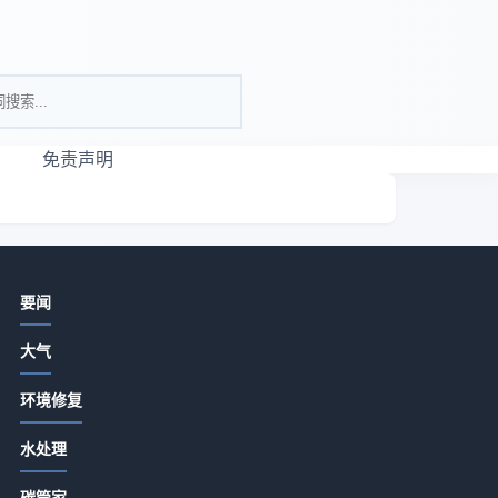
免责声明
相关资讯
径
要闻
亮色瑜伽服真的适合所有女生吗？
大气
2026-07-13 18:15
环境修复
河北盛宝环保设备选购维护指南：5种
精准方法解决常见问题
露
水处理
2026-07-13 18:15
现
碳管家