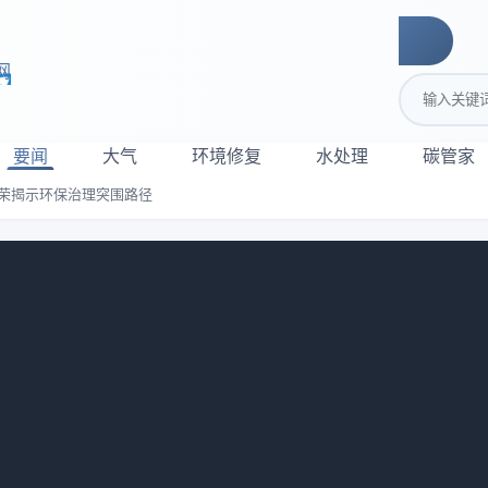
网
搜索关键词
要闻
大气
环境修复
水处理
碳管家
京荣揭示环保治理突围路径
环保CEO吴京荣揭示环保治理突围路
”则显得格外低调，尤其是企业掌舵人吴京荣，极少在各大媒体上
展环境和环保治理的趋势等问题为多，对龙净所取得的成绩则表