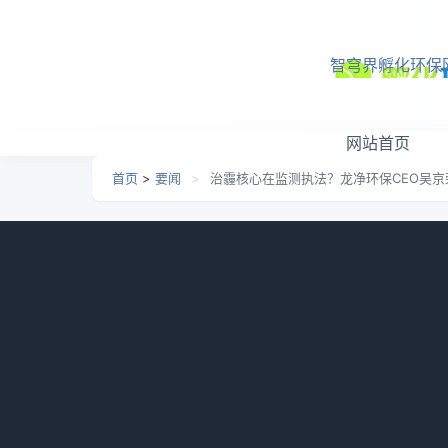
跳转到主要内容
智穹界孵化环保
网站首页
首页
>
要闻
>
治霾核心在监测执法？龙净环保CEO吴
治霾核心在监测执法？龙净
日期：
2026-07-03 10:46
栏目：
要闻
浏览：
584
与龙净在环保行业的高知名度相比，“龙净人
面。就连此次采访的内容，其也以回答行业发