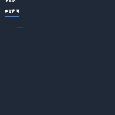
ABB顾纯元：智能跨越比技术更重要
稳
2026-07-13 18:15
免责声明
怎么选国风瑜伽吊带才不踩雷？
2026-07-13 18:15
为什么你的瑜伽服总是不合身？找到
适合你的解决方案
2026-07-13 18:15
污水处理急需另寻新路？
2026-07-13 18:14
文一波：中国环保产业处在崛起前夜
和
2026-07-13 18:14
黄毅诚：燃煤电厂降煤耗减污染大有
会
可为
理
2026-07-13 18:14