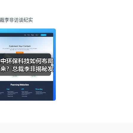
总裁李非访谈纪实