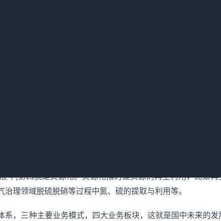
传统的水务板块扩展到水务、固废处置、大气治理、资源化这些
镇给排水一体化、工业废水处理等;第二是大气治理，我们将引
M2.5、碳捕捉等领域;第三是固废，我们首先会从城市有机废
展中;第四就是资源化。资源化指的是资源的再生利用，比如再
气治理领域脱硫脱硝等过程中氮、硫的提取与利用等。
体系，三种主要业务模式，四大业务板块，这就是国中未来的发