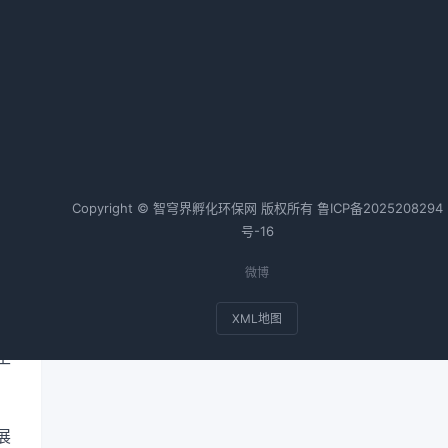
福建省深化闽江流域生态环境综合
治理措施
2026-02-20 09:00 · 1028 阅读
热词TOP20
Copyright © 智穹界孵化环保网 版权所有
鲁ICP备2025208294
号-16
领
微博
进
XML地图
弃
生
展