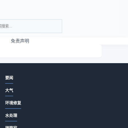
免责声明
相关资讯
要闻
亮色瑜伽服真的适合所有女生吗？
大气
2026-07-13 18:15
环境修复
河北盛宝环保设备选购维护指南：5种
精准方法解决常见问题
处
水处理
2026-07-13 18:15
公
碳管家