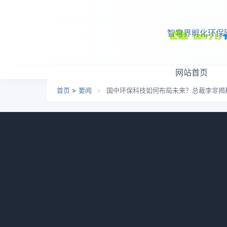
跳转到主要内容
智穹界孵化环保
网站首页
首页
>
要闻
>
国中环保科技如何布局未来？总裁李非揭
国中环保科技如何布局未
日期：
2026-06-21 08:46
栏目：
要闻
浏览：
770
深秋是季节的积淀，是挥汗如雨的收获之旅，
处散发出努力和回报的温馨。在这个季节里，