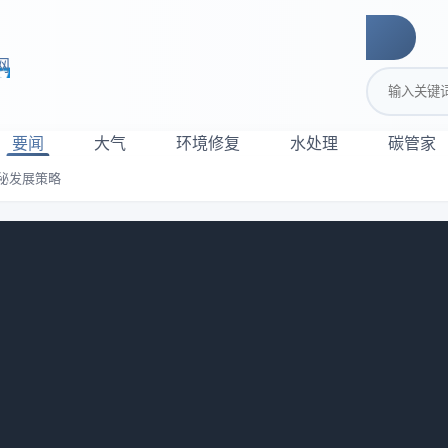
网
搜索关键词
要闻
大气
环境修复
水处理
碳管家
秘发展策略
来？总裁李非揭秘发展策略
是为来年储藏希望的季节。秋天的大地处处洋溢着丰收的喜悦，
国中传来新任总裁李非履新的消息。作为一家市值近百亿的上市