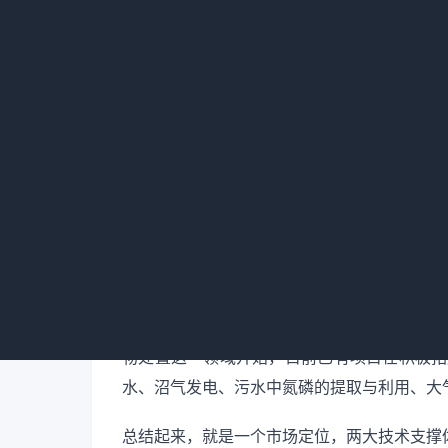
御市场风险的能力。
最后是我们业务板块的构成。国中必须从单一
域。第一是水务板块，包括市政给排水、小城
国际领先的治理技术，重点针对脱销、脱汞、P
物处置这一领域开始，目前已有项目在积极拓
水、沼气发电、污水中氮磷的提取与利用、大
总结起来，就是一个市场定位，两大技术支撑