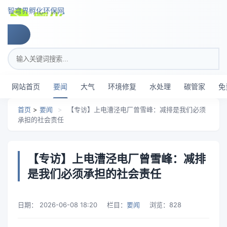
跳转到主要内容
智穹界孵化环保网
搜索关键词
网站首页
要闻
大气
环境修复
水处理
碳管家
免
首页
>
要闻
>
【专访】上电漕泾电厂曾雪峰：减排是我们必须
承担的社会责任
【专访】上电漕泾电厂曾雪峰：减排
是我们必须承担的社会责任
日期：
2026-06-08 18:20
栏目：
要闻
浏览：
828