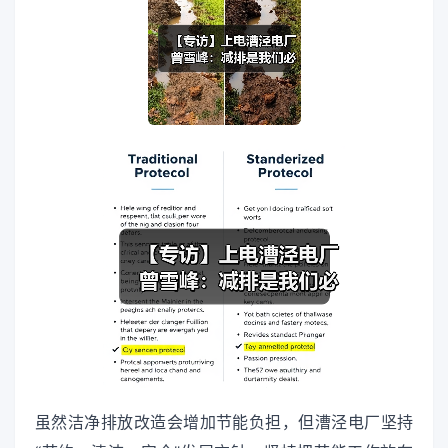
虽然洁净排放改造会增加节能负担，但漕泾电厂坚持