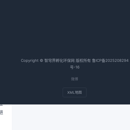
福建省深化闽江流域生态环境综合
治理措施
理
2026-02-20 09:00 · 1028 阅读
而
热词TOP20
严
Copyright © 智穹界孵化环保网 版权所有
鲁ICP备2025208294
且
号-16
应
微博
田
XML地图
金
进