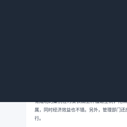
记者：关于重度污染事件的污染源，非常明显
修复?修复后用地恐怕很难再做农田了，如何有
苏老师：目前我们说的农田污染轻重还没有统
且不同元素也有差异。对于农田来说，如果土
重。
对于这种污染农田，首先要调整种植结构，更
也能保证让农民有收益，但是我国在种植结构
该引导示范农民如何种植，并为其开拓市场;
改良措施，施用钝化剂等使作物能够良好生长
有成功的案例在污染农田上种植速生树，用
属，同时经济效益也不错。另外，管理部门还
行。