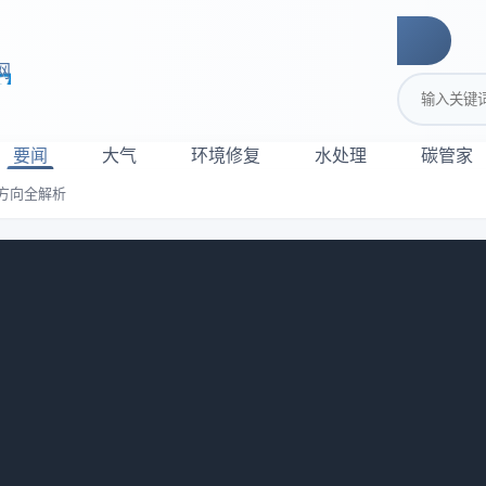
网
搜索关键词
要闻
大气
环境修复
水处理
碳管家
方向全解析
修复对策与发展方向全解析
光。针对重金属污染农田的污染原因、修复对策和发展方向，中
产品产地土壤重金属污染防治专家组成员、中国农业大学资源与