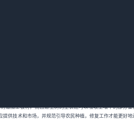
就是企业对于工业废渣的乱排。我想问下重度污染的农田如何治
效利用这些用地?
一的国家标准，我们所谓的“重”是与三级标准相比超了很多倍，
壤超标很多倍，无论种什么农作物都不能食用，我们就说污染很
换为不进入食物链的植物，如种麻类、棉花、花卉、林木等，而
调整上遇到很多问题，不能只是命令式的让农民调整种植结构，
如果农田重金属污染严重到影响作物生长，这时候还应该使用农
。
来制造加工板材，而且速生树的生长还可以吸收土壤中的部分重
应提供技术和市场，并规范引导农民种植，修复工作才能更好地