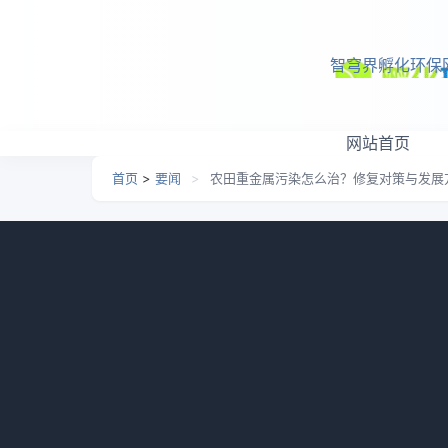
跳转到主要内容
智穹界孵化环保
网站首页
首页
>
要闻
>
农田重金属污染怎么治？修复对策与发展
农田重金属污染怎么治？
日期：
2026-05-30 10:53
栏目：
要闻
浏览：
638
近年来，关于农田受重金属污染的事件频频曝
生态修复网和固废观察在近日采访了农业部农