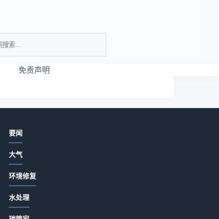
免责声明
相关资讯
要闻
亮色瑜伽服真的适合所有女生吗？
大气
2026-07-13 18:15
环境修复
河北盛宝环保设备选购维护指南：5种
精准方法解决常见问题
国
水处理
2026-07-13 18:15
环
碳管家