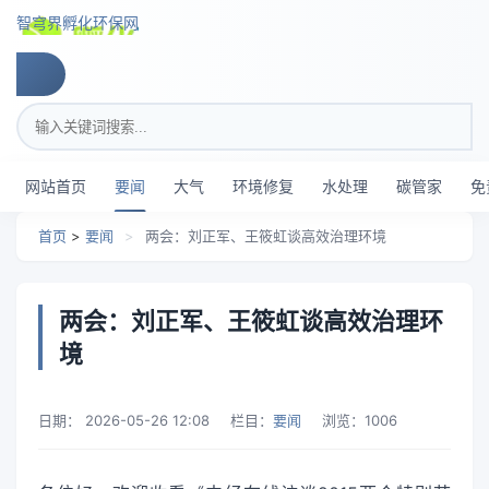
跳转到主要内容
智穹界孵化环保网
搜索关键词
网站首页
要闻
大气
环境修复
水处理
碳管家
免
首页
>
要闻
>
两会：刘正军、王筱虹谈高效治理环境
两会：刘正军、王筱虹谈高效治理环
境
日期：
2026-05-26 12:08
栏目：
要闻
浏览：
1006