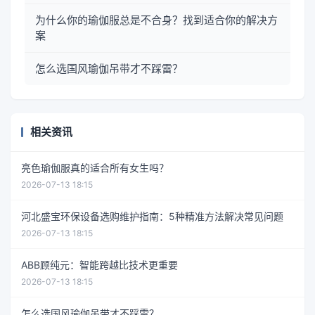
为什么你的瑜伽服总是不合身？找到适合你的解决方
案
怎么选国风瑜伽吊带才不踩雷？
相关资讯
亮色瑜伽服真的适合所有女生吗？
2026-07-13 18:15
河北盛宝环保设备选购维护指南：5种精准方法解决常见问题
2026-07-13 18:15
ABB顾纯元：智能跨越比技术更重要
2026-07-13 18:15
怎么选国风瑜伽吊带才不踩雷？