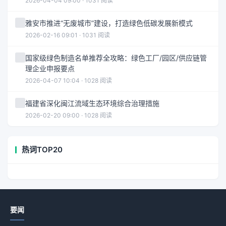
2026-04-04 09:00 · 1031 阅读
雅安市推进“无废城市”建设，打造绿色低碳发展新模式
2026-02-16 09:01 · 1031 阅读
国家级绿色制造名单推荐全攻略：绿色工厂/园区/供应链管
理企业申报要点
2026-04-07 10:04 · 1028 阅读
福建省深化闽江流域生态环境综合治理措施
2026-02-20 09:00 · 1028 阅读
热词TOP20
要闻