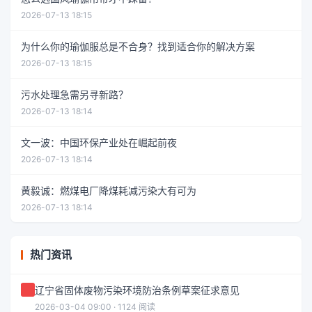
2026-07-13 18:15
为什么你的瑜伽服总是不合身？找到适合你的解决方案
2026-07-13 18:15
污水处理急需另寻新路？
2026-07-13 18:14
文一波：中国环保产业处在崛起前夜
2026-07-13 18:14
黄毅诚：燃煤电厂降煤耗减污染大有可为
2026-07-13 18:14
热门资讯
辽宁省固体废物污染环境防治条例草案征求意见
2026-03-04 09:00 · 1124 阅读