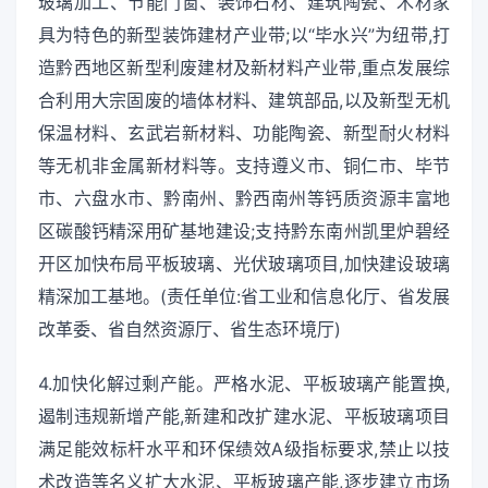
玻璃加工、节能门窗、装饰石材、建筑陶瓷、木材家
具为特色的新型装饰建材产业带;以“毕水兴”为纽带,打
造黔西地区新型利废建材及新材料产业带,重点发展综
合利用大宗固废的墙体材料、建筑部品,以及新型无机
保温材料、玄武岩新材料、功能陶瓷、新型耐火材料
等无机非金属新材料等。支持遵义市、铜仁市、毕节
市、六盘水市、黔南州、黔西南州等钙质资源丰富地
区碳酸钙精深用矿基地建设;支持黔东南州凯里炉碧经
开区加快布局平板玻璃、光伏玻璃项目,加快建设玻璃
精深加工基地。(责任单位:省工业和信息化厅、省发展
改革委、省自然资源厅、省生态环境厅)
4.加快化解过剩产能。严格水泥、平板玻璃产能置换,
遏制违规新增产能,新建和改扩建水泥、平板玻璃项目
满足能效标杆水平和环保绩效A级指标要求,禁止以技
术改造等名义扩大水泥、平板玻璃产能,逐步建立市场