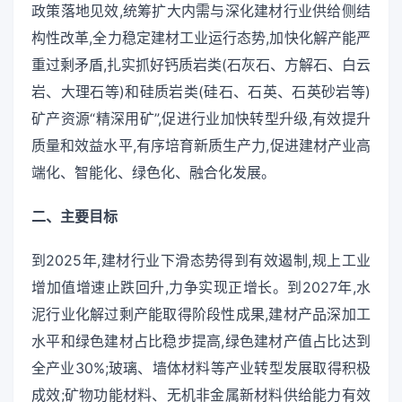
政策落地见效,统筹扩大内需与深化建材行业供给侧结
构性改革,全力稳定建材工业运行态势,加快化解产能严
重过剩矛盾,扎实抓好钙质岩类(石灰石、方解石、白云
岩、大理石等)和硅质岩类(硅石、石英、石英砂岩等)
矿产资源“精深用矿”,促进行业加快转型升级,有效提升
质量和效益水平,有序培育新质生产力,促进建材产业高
端化、智能化、绿色化、融合化发展。
二、主要目标
到2025年,建材行业下滑态势得到有效遏制,规上工业
增加值增速止跌回升,力争实现正增长。到2027年,水
泥行业化解过剩产能取得阶段性成果,建材产品深加工
水平和绿色建材占比稳步提高,绿色建材产值占比达到
全产业30%;玻璃、墙体材料等产业转型发展取得积极
成效;矿物功能材料、无机非金属新材料供给能力有效