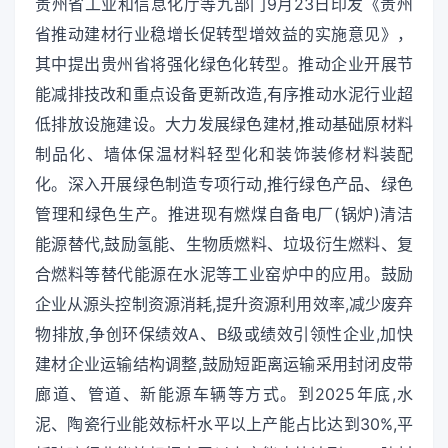
贵州省工业和信息化厅等九部门9月23日印发《贵州
省推动建材行业稳增长促转型增效益的实施意见》，
其中提出贵州省将强化绿色化转型。推动企业开展节
能减排技改和重点设备更新改造,有序推动水泥行业超
低排放设施建设。大力发展绿色建材,推动基础原材料
制品化、墙体保温材料轻型化和装饰装修材料装配
化。深入开展绿色制造专项行动,推行绿色产品、绿色
管理和绿色生产。推进现有燃煤自备电厂(锅炉)清洁
能源替代,鼓励氢能、生物质燃料、垃圾衍生燃料、复
合燃料等替代能源在水泥等工业窑炉中的应用。鼓励
企业从源头控制资源消耗,提升资源利用效率,减少废弃
物排放,争创环保绩效A、B级或绩效引领性企业,加快
建材企业运输结构调整,鼓励短距离运输采用封闭皮带
廊道、管道、新能源车辆等方式。到2025年底,水
泥、陶瓷行业能效标杆水平以上产能占比达到30%,平