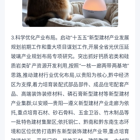
3.科学优化产业布局。启动“十五五”新型建材产业发展
规划前期工作和重大项目谋划工作,开展全省光伏压延
玻璃产业规划布局专项研究。突出抓好钙质岩类和硅
质岩类矿产资源开发利用,按照“一核一廊两带两基地”
思路,推动建材行业优化布局,以贵阳为核心,黔中经济
区为支撑,着力培育装配式部品部件、成品住宅配套产
品、高端装饰装修材料、磷石膏新型建材等新型建材
产业集群;以安顺—贵阳—遵义新型建材产业走廊为依
托,重点培育石材、砂石骨料、五金卫浴、竹木制品等
一批特色建材集聚区;依托铜仁、黔南和黔东南生态环
境和区位优势打造黔东新型装饰建材产业带,重点培育