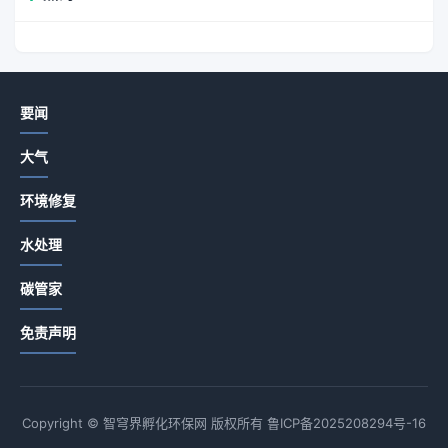
要闻
大气
环境修复
水处理
碳管家
免责声明
Copyright © 智穹界孵化环保网 版权所有
鲁ICP备2025208294号-16