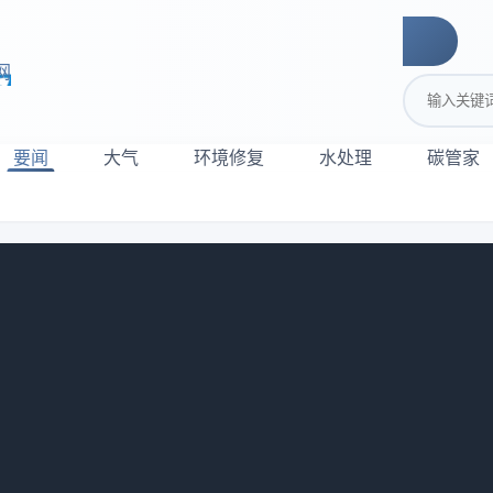
网
搜索关键词
要闻
大气
环境修复
水处理
碳管家
｜全攻略
持续改善行动实施方案》，明确了蓝天保卫战的总体思路、改善
法治污。《实施方案》提出的主要目标是到2025年，全市细颗