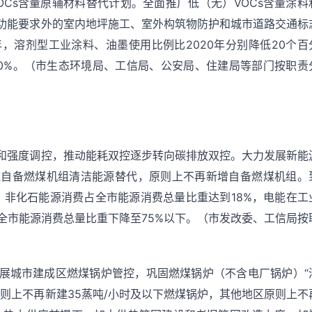
Cs含量原辅材料替代计划。全面推广低（无）VOCs含量涂料
功能要求外的室内地坪施工、室外构筑物防护和城市道路交通标
年，溶剂型工业涂料、油墨使用比例比2020年分别降低20个百
20%。（市生态环境局、工信局、公安局、住建局等部门按职责
和强度调控，推动能耗双控逐步转向碳排放双控。大力发展新能
施自备燃煤机组清洁能源替代，原则上不再新增自备燃煤机组。
，非化石能源消费占全市能源消费总量比重达到18%，电能在工
全市能源消费总量比重下降至75%以下。（市发改委、工信局按
展城市建成区燃煤锅炉管控，巩固燃煤锅炉（不含电厂锅炉）“
则上不再新建35蒸吨/小时及以下燃煤锅炉，其他地区原则上不