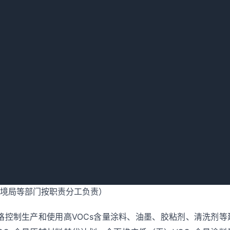
标准。（市生态环境局牵头负责）
结构调整指导目录》，2024年12月底前完成包头钢铁（集团
、包头市德顺特钢有限责任公司、内蒙古亚新隆顺特钢有限公司
钢有限责任公司等6户钢铁企业限制类装备退出工作。2025年
及清洁运输全面达到钢铁行业超低排放要求。（市工信局、生态
、稀土高新区对涉气产业集群开展排查及分类治理，根据产业发
原则制定产业集群发展规划和整治提升方案，从生产工艺、产品
料替代、污染治理和区域环境综合整治等方面明确升级改造标准
，鼓励建设活性炭集中再生中心，推动工业余热和富余蒸汽辐射
理水平。认真落实水泥常态化错峰生产。加大监督检查，严防“
环境局等部门按职责分工负责）
格控制生产和使用高VOCs含量涂料、油墨、胶粘剂、清洗剂等