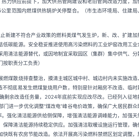
力、热力供应前提下，加大供热管网建设和老旧管网改造力度，加
15公里范围内燃煤供热锅炉关停整合。（市生态环境局、住建局
禁止新建不符合产业政策的燃料类煤气发生炉，新、改、扩建加
洁低碳能源。安全稳妥推进使用高污染燃料的工业炉窑改用工业
采用清洁能源替代，或因地制宜采取园区（集群）集中供气、分
门按职责分工负责）
展燃煤散烧排查整治，摸清主城区城中村、城边村内未实施改造
改造不彻底易发生燃煤复烧用户数，特别是针对厢房不改造、临时
确剩余改造任务量，2024年底前实现应改尽改。已经列入征地
部门进一步优化调整“煤改电”峰谷电价政策，确保广大居民群众
用率。强化清洁能源供给侧保障，增强清洁能源调峰能力，加强天
，保障清洁能源持续稳定供应。加强清洁取暖设施运行管理，确
加快既有农房节能改造。依法开展高污染燃料禁燃区划定调整，