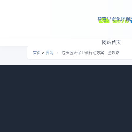
跳转到主要内容
智穹界孵化环保
网站首页
首页
>
要闻
>
包头蓝天保卫战行动方案｜全攻略
包头蓝天保卫战行动方案
日期：
2026-05-09 23:48
栏目：
要闻
浏览：
826
日前，包头市人民政府发布《包头市空气质量
标、任务措施，突出精准治污、科学治污、依