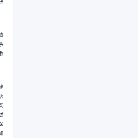
快
、
热
余
散
、
建
拆
既
然
保
加