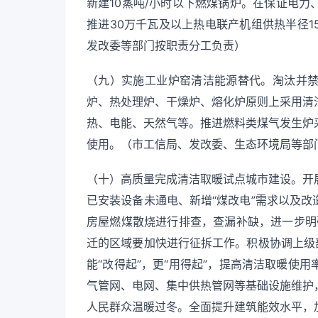
新建10蒸吨/小时以下燃煤锅炉。在保证电
推进30万千瓦及以上热电联产机组供热半径
发改委等部门按职责分工负责）
（九）实施工业炉窑清洁能源替代。淘汰并
炉、热处理炉、干燥炉、熔化炉原则上采用清
热、电能、天然气等。推进燃料类煤气发生炉
使用。（市工信局、发改委、生态环境局等部
（十）高质量完成清洁取暖试点城市建设。开
已安装设备未通电、新增“煤改电”需求以及
房屋燃煤散烧进行排查，查漏补缺，进一步明
迁的区域要加快进行征拆工作。积极协调上级
能“改得起”，更“用得起”，提高清洁取暖使
气管网、电网、集中供热管网等基础设施维护
人民群众温暖过冬。全面提升建筑能效水平，