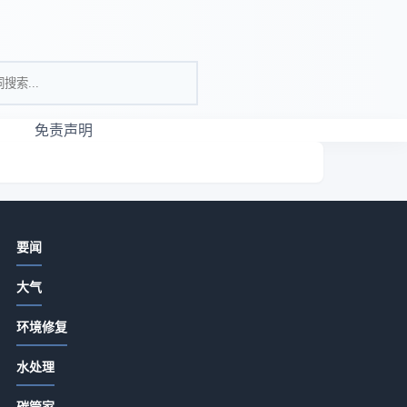
免责声明
相关资讯
要闻
亮色瑜伽服真的适合所有女生吗？
大气
2026-07-13 18:15
环境修复
河北盛宝环保设备选购维护指南：5种
精准方法解决常见问题
目
水处理
2026-07-13 18:15
粒
碳管家