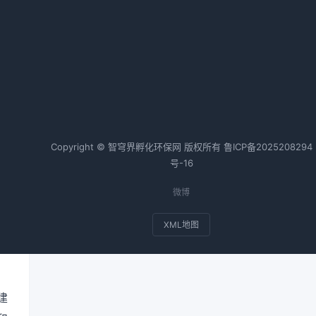
福建省深化闽江流域生态环境综合
治理措施
2026-02-20 09:00 · 1028 阅读
）
、
底
热词TOP20
环
Copyright © 智穹界孵化环保网 版权所有
鲁ICP备2025208294
展
号-16
质
微博
，
周
XML地图
散
建