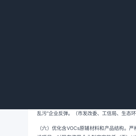
准。推动现有重点企业逐步达到行业绩效A级
（四）加快退出重点行业落后产能。按照《产业
有限责任公司、包头市吉宇钢铁有限责任公司
包头市大安钢铁有限责任公司、包头市宝鑫特
前，全市钢铁企业有组织排放、无组织排放以
境局等部门按职责分工负责）
（五）开展传统产业集群升级改造。各旗县区
方向和定位，按照“一群一策、分类施治”的
量、产能规模、能耗水平、燃料类型、原辅材
严格项目审批，严防污染下乡。根据产业特点
边工业企业，切实提升产业发展质量和环保治
乱污”企业反弹。（市发改委、工信局、生态
（六）优化含VOCs原辅材料和产品结构。严