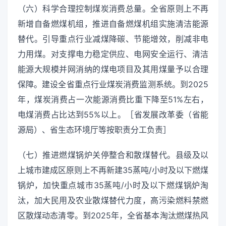
（六）科学合理控制煤炭消费总量。全省原则上不再
新增自备燃煤机组，推进自备燃煤机组实施清洁能源
替代。引导重点行业减煤降碳、节能增效，削减非电
力用煤。对支撑电力稳定供应、电网安全运行、清洁
能源大规模并网消纳的煤电项目及其用煤量予以合理
保障。建设全省重点行业煤炭消费监测系统。到2025
年，煤炭消费占一次能源消费比重下降至51%左右，
电煤消费占比达到55%以上。［省发展改革委（省能
源局）、省生态环境厅等按职责分工负责］
（七）推进燃煤锅炉关停整合和散煤替代。县级及以
上城市建成区原则上不再新建35蒸吨/小时及以下燃煤
锅炉，加快重点城市35蒸吨/小时及以下燃煤锅炉淘
汰，加大民用及农业散煤替代力度，高污染燃料禁燃
区散煤动态清零。到2025年，全省基本淘汰燃煤热风