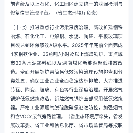
前省级及以上石化、化工园区建立统一的泄漏检测与
修复信息管理平台。（省生态环境厅负责）
（十七）推进重点行业污染深度治理。新改扩建钢铁
冶炼、石化化工、电解铝、水泥、陶瓷、平板玻璃项
目须达到环保绩效A级水平。2025年年底前全面完成
4家钢铁企业、65蒸吨/小时及以上燃煤锅炉、重点城
市30条水泥熟料线以及湖南煤化新能源超低排放改
造。全面开展锅炉窑简易低效污染治理设施排查和分
类处置，确保工业企业全面稳定达标排放，大力推进
砖瓦、陶瓷、玻璃、有色等行业深度治理。开展燃气
锅炉低氮燃烧改造，新建燃气锅炉全部采用低氮燃烧
器。严格工业源烟气脱硫脱硝氨逃逸防控，加强烟气
和含VOCs废气旁路管理。（省生态环境厅牵头，省发
展改革委、省工业和信息化厅、省市场监管局等按职