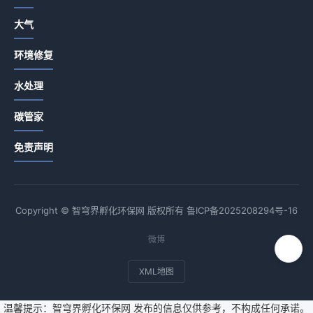
大气
环境修复
水处理
碳管家
免责声明
Copyright © 智穹界孵化环保网 版权所有
鲁ICP备2025208294号-16
微博
XML地图
温馨提示：智穹界孵化环保网 发布的信息仅供参考，不构成任何承诺。