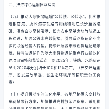
四、推进绿色运输体系建设
（九）推动大宗货物运输“公转铁、公转水”。扎实推
进铜官港、虞公港等铁路专用线和湘江长沙至城陵
矶、澧资白沙至甘溪港、松虎安乡至望家垴等航道工
程建设，加强公铁水高效衔接。引导道路货运企业向
多式联运经营人转型，持续开展城市绿色货运配送示
范。将清洁运输作为涉大宗货物运输重点行业新改扩
建项目审核和监管重点。到2025年，铁路、水路货运
量比2020年分别增长10%和12%左右。（省交通运输
厅、省发展改革委、省生态环境厅等按职责分工负
责）
（十）提升机动车清洁化水平。各地严格落实高排放
车辆禁限行方案，加快推进高排放柴油货车、采用稀
薄燃烧技术的燃气货车淘汰。大力推广新能源中重型