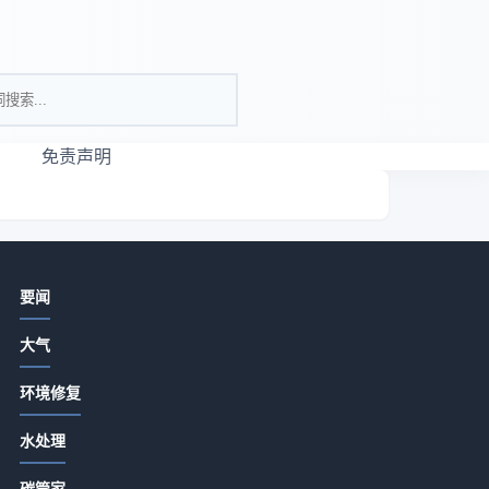
免责声明
相关资讯
要闻
亮色瑜伽服真的适合所有女生吗？
大气
2026-07-13 18:15
环境修复
河北盛宝环保设备选购维护指南：5种
精准方法解决常见问题
：
水处理
2026-07-13 18:15
碳管家