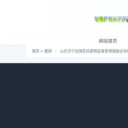
跳转到主要内容
智穹界孵化环保
网站首页
首页
>
要闻
>
山东济宁加强危险废物监督管理措施全攻
山东济宁加强危险废物监
日期：
2026-05-07 10:08
栏目：
要闻
浏览：
808
9月25日，山东济宁市生态环境局印发《关