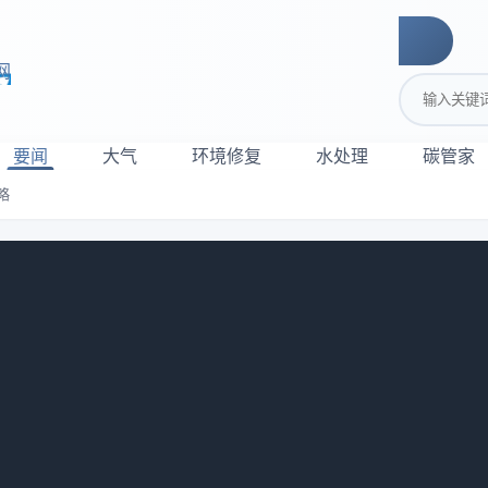
网
搜索关键词
要闻
大气
环境修复
水处理
碳管家
略
督管理措施全攻略
于加强危险废物监督管理的若干措施（征求意见稿）》。全文如下