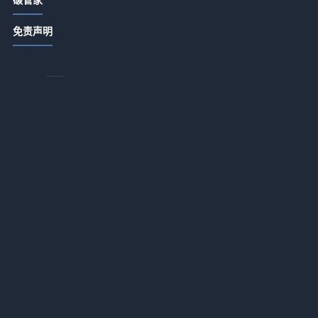
ABB顾纯元：智能跨越比技术更重要
2026-07-13 18:15
免责声明
怎么选国风瑜伽吊带才不踩雷？
2026-07-13 18:15
为什么你的瑜伽服总是不合身？找到
力
适合你的解决方案
2026-07-13 18:15
防
污水处理急需另寻新路？
门
2026-07-13 18:14
文一波：中国环保产业处在崛起前夜
2026-07-13 18:14
境
存
黄毅诚：燃煤电厂降煤耗减污染大有
可为
体
2026-07-13 18:14