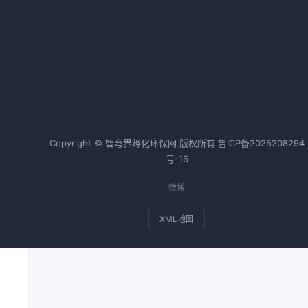
福建省深化闽江流域生态环境综合
治理措施
2026-02-20 09:00 · 1028 阅读
环
应
热词TOP20
、
申
Copyright © 智穹界孵化环保网 版权所有
鲁ICP备2025208294
号-16
废
实
微博
XML地图