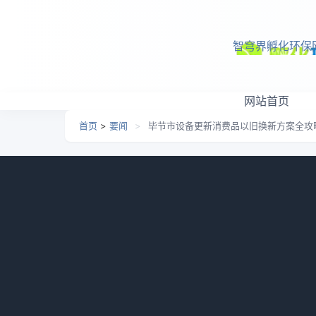
跳转到主要内容
智穹界孵化环保
网站首页
首页
>
要闻
>
毕节市设备更新消费品以旧换新方案全攻
毕节市设备更新消费品以
日期：
2026-05-07 09:55
栏目：
要闻
浏览：
636
环保网获悉，毕节市人民政府发布《毕节市推
提质增效和垃圾焚烧厂处理工艺改造升级，更