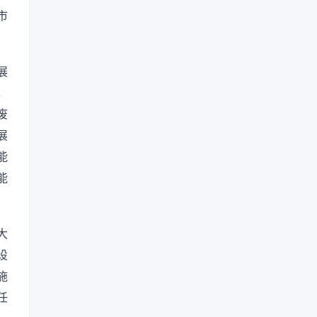
市
展
，
废
展
能
能
大
设
施
任