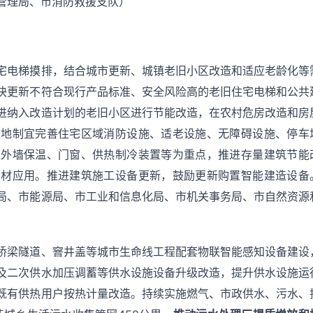
管理局、市消防救援支队）
宅电梯摸排，结合城市更新、城镇老旧小区改造和适应老龄化等
快更新不符合现行产品标准、安全风险高的老旧住宅电梯和公共
进纳入改造计划的老旧小区进行节能改造，在农村危房改造和房
因地制宜完善住宅区域消防设施、适老设施、无障碍设施、停车
以外墙保温、门窗、供热制冷装置等为重点，推进存量建筑节能
建材应用。推进建筑施工设备更新，鼓励更新购置智能建造设备
局、市能源局、市工业和信息化局、市机关事务局、市自然资源
桥梁隧道、窨井盖等城市生命线工程配套物联智能感知设备建设
及二次供水加压调蓄等供水设施设备升级改造，提升供水设施运
既有供热用户按热计量改造。持续实施燃气、市政供水、污水、