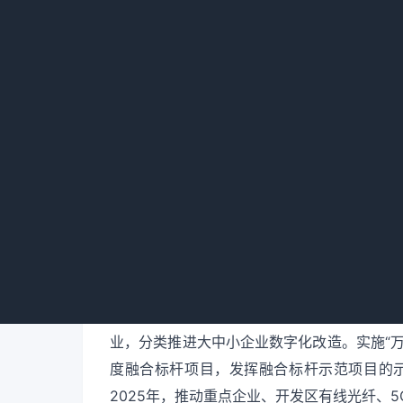
推动工业设备更新改造。聚焦传统产业领域，
改造，鼓励光伏、风电等企业更新高效光伏组
加快淘汰落后低效设备、超期服役老旧设备。
碎机、磨机、除尘等设备；生态食品、酱香白
新型干燥系统、连续离子交换等设备；轻纺
机、自动络筒机等设备。聚焦新兴产业领域
塔、压缩机、泵、换热器、储罐等设备及仪器
制造行业更新冶炼、铸造、轧制、成型、焊接
等企业更新一批高技术、高效率、高可靠性的
市工业和信息化局、市能源局、市市场监管局
加快推进数字化升级。实施工业领域数字化
业，分类推进大中小企业数字化改造。实施“
度融合标杆项目，发挥融合标杆示范项目的
2025年，推动重点企业、开发区有线光纤、5