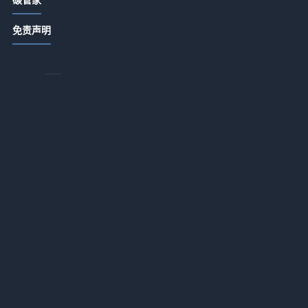
ABB顾纯元：智能跨越比技术更重要
源
2026-07-13 18:15
免责声明
怎么选国风瑜伽吊带才不踩雷？
2026-07-13 18:15
为什么你的瑜伽服总是不合身？找到
适合你的解决方案
府
2026-07-13 18:15
污水处理急需另寻新路？
日
2026-07-13 18:14
）
文一波：中国环保产业处在崛起前夜
2026-07-13 18:14
黄毅诚：燃煤电厂降煤耗减污染大有
以
可为
2026-07-13 18:14