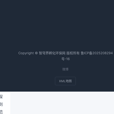
福建省深化闽江流域生态环境综合
治理措施
性
2026-02-20 09:00 · 1028 阅读
业
破
热词TOP20
、
纱
馏
Copyright © 智穹界孵化环保网 版权所有
鲁ICP备2025208294
备
号-16
域
：
微博
XML地图
行
深
到
范