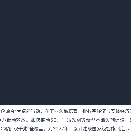
重点推动电力行业持续推动燃煤机组节能改造、供热改造和灵活
件、逆变器等关键发电设备和技术先进的风电机组；推动煤炭行
聚焦特色产业领域，重点推进玻璃、水泥、陶瓷等建材行业更新
酒等发酵行业实施萃取提取发酵工艺技改，更新蒸发器、离心机
服装行业更新缝纫机、锁边机、裁剪机、裁床、烫衣机、转杯纺
，重点推动现代化工产业更新老旧煤气化炉、反应器（釜）、精
仪表，加快更新采用高效催化的效率提升技术及节能技术等；装
、制造生产等技术及装备；鼓励新能源电池及材料、电子信息领
先进设备，加快布局服务先进产能的先进生产设备。（责任单位
）
转型行动，聚焦酱酒、煤矿、化工、新材料、电力、建材等重点
万企融合”大赋能行动，在工业领域培育一批数字经济与实体经济
示范带动效应。加快推动5G、千兆光网等新型基础设施建设，
G网络“双千兆”全覆盖。到2027年，累计建成国家级智能制造示