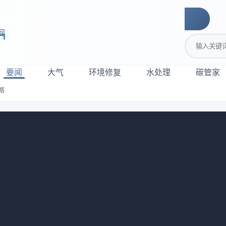
网
搜索关键词
要闻
大气
环境修复
水处理
碳管家
略
旧换新方案全攻略
动大规模设备更新和消费品以旧换新工作方案》，推动污水处理
新改造存在不满足标准规定、国家明令淘汰、节能降碳不达标等