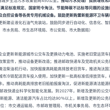
造城乡生活污水收集管网450公里。
推动污水处理厂提质增效和
不满足标准规定、国家明令淘汰、节能降碳不达标等问题的设施
及自控设备等各类专用机械设备。鼓励更新购置新能源环卫车辆
更新建设液化石油气充装站，鼓励同步进行自动化、信息化、智
、市水务局、市生态环境局、市公安局、市大数据局）
企业更新新能源城市公交车及更换动力电池、实施老旧营运货车
政策宣传，推动设备更新改造；推进邮政快递车及党政机关公务
清洁柴油机行动，加快报废高耗能高排放老旧货车，推进淘汰国
城市冷链配送货车投入使用，加快更新一批高标准低排放货车，
卡。推动高耗能高排放老旧船舶报废淘汰，促进新能源清洁能源
邮政快递业科学化智能化发展。到2027年，新增及更新的公交
新能源、清洁能源汽车占比均达90％以上，新增及更新的公务
单位：市交通运输局、市邮政管理局、市机关事务局、市生态环