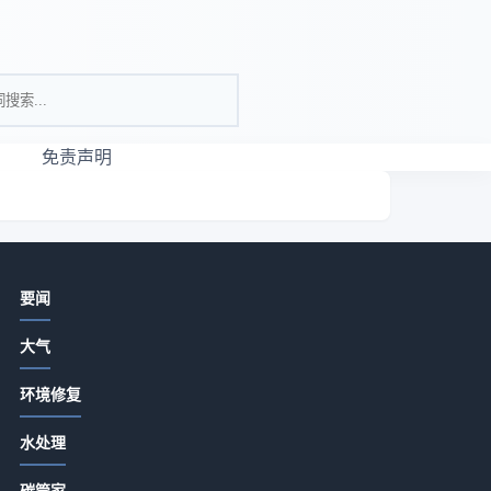
免责声明
相关资讯
要闻
亮色瑜伽服真的适合所有女生吗？
大气
2026-07-13 18:15
环境修复
河北盛宝环保设备选购维护指南：5种
精准方法解决常见问题
厂
水处理
2026-07-13 18:15
问
碳管家