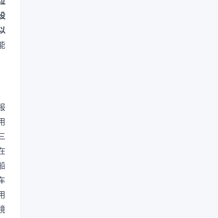
垃
设
以
能
报
用
三
在
船
车
用
境