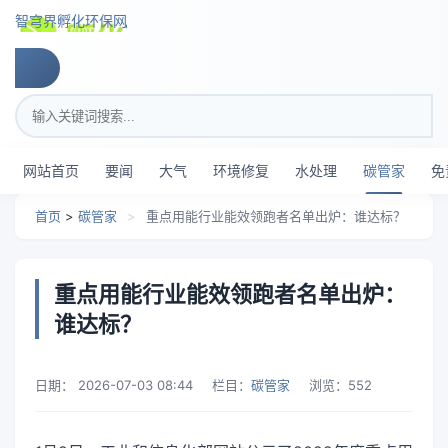
跳转到主要内容
智穹界孵化环保网
搜索关键词
网站首页
要闻
大气
环境修复
水处理
碳管家
免
首页
>
碳管家
>
重点用能行业能效领跑者名单出炉：谁达标？
重点用能行业能效领跑者名单出炉：
谁达标？
日期：
2026-07-03 08:44
栏目：
碳管家
浏览：
552