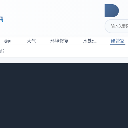
网
搜索关键词
要闻
大气
环境修复
水处理
碳管家
破？
来技术如何突破？
9
发展论坛”上，中国工程院院士，生态环境部环境规划院院长王金南
作线上主旨报告。为进一步扩大智库成果传播，现将王金南院士