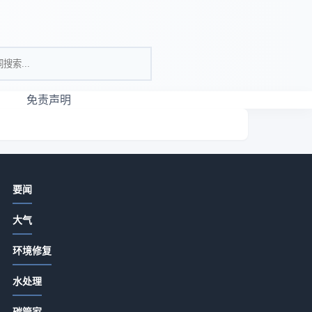
免责声明
相关资讯
要闻
G20推动清洁能源转型 应对全球气候
大气
与经济挑战
2026-07-13 18:20
环境修复
COP27气候峰会设立气候赔偿基金
以
水处理
2026-07-13 18:20
主
碳管家