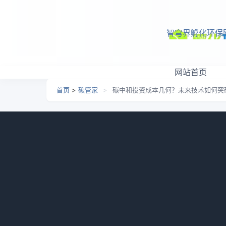
跳转到主要内容
智穹界孵化环保
网站首页
首页
>
碳管家
>
碳中和投资成本几何？未来技术如何突
碳中和投资成本几何？未
日期：
2026-07-01 08:17
栏目：
碳管家
浏览：
87
2022年11月19日，在首届“中国低碳城市
《碳中和目标下的投资成本与技术展望》为题