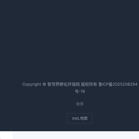
力
2026-02-20 06:36 · 1021 阅读
元
陕西绿色电力交易首秀 成交电量突
，
破1亿千瓦时
资
2026-05-07 08:28 · 1019 阅读
热词TOP20
生
建
Copyright © 智穹界孵化环保网 版权所有
鲁ICP备2025208294
号-16
相
最
微博
XML地图