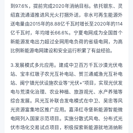
到97.6%，提前完成2020年消纳目标。依托银东、灵
绍直流通道推进风光火打捆外送，非水可再生能源外
送电量由2015年的8.88亿千瓦时增长至2020年的114
亿千瓦时，年均增长66.6%。宁夏电网成为全国首个
新能源发电出力超过全网用电负荷的省级电网，为高
比例新能源电网建设和安全运行积累了有益经验。
3.发展模式多元应用。建成中卫百万千瓦沙漠光伏电
站、宝丰红墩子农光互补电站、贺兰通威渔光互补电
站、闽宁镇光伏设施农业等“光伏+”项目，实现光伏发
电与荒漠化治理、农业种植、旅游观光、水产养殖等
综合发展。风光互补联合发电模式在中卫、吴忠等风
光资源富集地区推广应用。嘉泽红寺堡新能源智能微
电网列入国家示范项目。实施分散式风电、分布式光
伏市场化交易试点项目，积极探索新能源就地消纳新