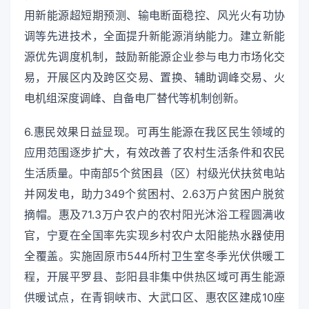
用新能源超短期预测、输电断面稳控、风光火有功协
调等先进技术，全面提升新能源消纳能力。建立新能
源优先调度机制，鼓励新能源企业参与电力市场化交
易，开展区内及跨区交易、置换、辅助调峰交易、火
电机组深度调峰、自备电厂替代等机制创新。
6.惠民效果日益显现。可再生能源在我区民生领域的
应用范围逐步扩大，有效改善了农村生活条件和农民
生活质量。中南部5个贫困县（区）村级光伏扶贫电站
并网发电，助力349个贫困村、2.63万户贫困户脱贫
摘帽。惠及71.3万户农户的农村阳光沐浴工程圆满收
官，宁夏在全国率先实现乡村农户太阳能热水器使用
全覆盖。实施固原市544所村卫生室冬季光伏供暖工
程，开展平罗县、彭阳县非集中供热区域可再生能源
供暖试点，在青铜峡市、大武口区、惠农区建成10座