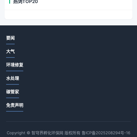
热词TOP20
要闻
大气
环境修复
水处理
碳管家
免责声明
Copyright © 智穹界孵化环保网 版权所有
鲁ICP备2025208294号-16