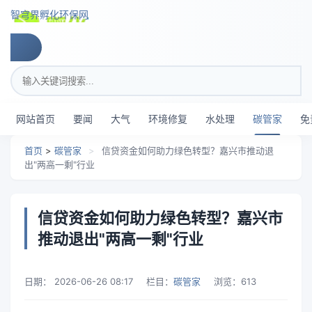
跳转到主要内容
智穹界孵化环保网
搜索关键词
网站首页
要闻
大气
环境修复
水处理
碳管家
免
首页
>
碳管家
>
信贷资金如何助力绿色转型？嘉兴市推动退
出"两高一剩"行业
信贷资金如何助力绿色转型？嘉兴市
推动退出"两高一剩"行业
日期：
2026-06-26 08:17
栏目：
碳管家
浏览：
613