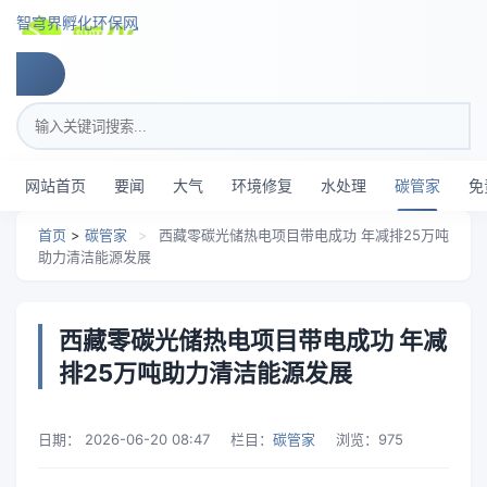
跳转到主要内容
智穹界孵化环保网
搜索关键词
网站首页
要闻
大气
环境修复
水处理
碳管家
免
首页
>
碳管家
>
西藏零碳光储热电项目带电成功 年减排25万吨
助力清洁能源发展
西藏零碳光储热电项目带电成功 年减
排25万吨助力清洁能源发展
日期：
2026-06-20 08:47
栏目：
碳管家
浏览：
975