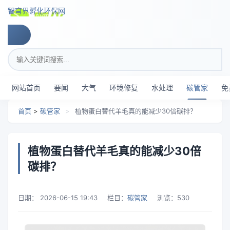
跳转到主要内容
智穹界孵化环保网
搜索关键词
网站首页
要闻
大气
环境修复
水处理
碳管家
免
首页
>
碳管家
>
植物蛋白替代羊毛真的能减少30倍碳排？
植物蛋白替代羊毛真的能减少30倍
碳排？
日期：
2026-06-15 19:43
栏目：
碳管家
浏览：
530