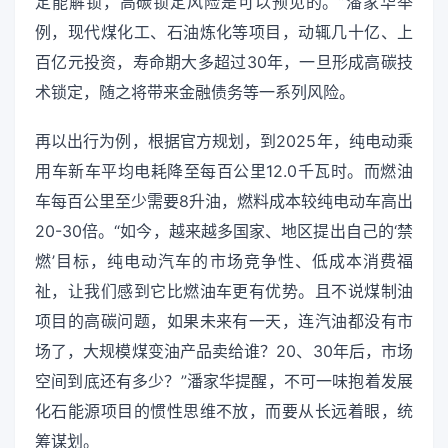
定能解锁，高碳锁定风险是可以预见的。”潘家华举
例，现代煤化工、石油炼化等项目，动辄几十亿、上
百亿元投资，寿命期大多超过30年，一旦形成高碳技
术锁定，随之将带来金融债务等一系列风险。
再以出行为例，根据官方规划，到2025年，纯电动乘
用车新车平均电耗降至每百公里12.0千瓦时。而燃油
车每百公里至少需要8升油，燃料成本较纯电动车高出
20-30倍。“如今，越来越多国家、地区提出自己的‘禁
燃’目标，纯电动汽车的市场竞争性、低成本消费福
祉，让我们感到它比燃油车更有优势。且不说煤制油
项目的高碳问题，如果未来有一天，连汽油都没有市
场了，大规模煤变油产品卖给谁？20、30年后，市场
空间到底还有多少？”潘家华提醒，不可一味抱着发展
化石能源项目的惯性思维不放，而要从长远着眼，统
筹谋划。