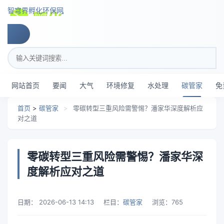
跳转到主要内容
智穹界孵化环保网
搜索关键词
网站首页
要闻
大气
环境修复
水处理
碳管家
免
首页
>
碳管家
>
零碳转型三重风险需警惕？潘家华深度解析应
对之道
零碳转型三重风险需警惕？潘家华深
度解析应对之道
日期：
2026-06-13 14:13
栏目：
碳管家
浏览：
765