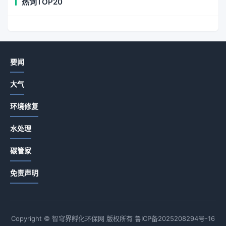
热词TOP20
要闻
大气
环境修复
水处理
碳管家
免责声明
Copyright © 智穹界孵化环保网 版权所有
鲁ICP备2025208294号-16