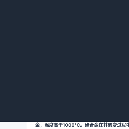
中脱颖而出，荣获欧盟最佳创新奖。
欧盟创新雷达奖组织方解释说：“有价值的点
密度、高整体效能，使用的还是充足且低成本
能和电力。”
那么，这项技术到底是怎么工作的？未来应用
1 把电储存成热能，再用热发电
在“阿马德乌斯”项目的背后，是马德里理工大
阳”的第一个原型。
最近，在《焦耳》杂志上发表的一篇论文描述
简单一点说，
这个系统利用间歇性可再生能源
金，温度高于1000℃。硅合金在其聚变过程