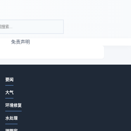
免责声明
相关资讯
要闻
G20推动清洁能源转型 应对全球气候
大气
与经济挑战
2026-07-13 18:20
环境修复
COP27气候峰会设立气候赔偿基金
电
水处理
2026-07-13 18:20
宜
碳管家