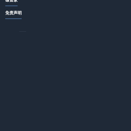
央企推进碳达峰行动 加强ESG统筹管
理
免责声明
2026-07-13 18:20
低碳合作如何助力可持续发展 沃尔沃
调
携手高校探索技术革新
再
2026-07-13 18:20
碳捕集技术如何推动二氧化碳资源化
利用？
技
2026-07-13 18:20
水
富氢碳循环氧气高炉实现全球碳减排
新突破
2026-07-13 18:20
至
动
水泥及平板玻璃行业碳减排技术指南
发布
2026-07-13 18:20