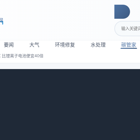
网
搜索关键词
要闻
大气
环境修复
水处理
碳管家
 比锂离子电池便宜40倍
盟最佳创新奖 比锂离子电池便宜40倍
42
每千瓦时不到4欧元的成本储存能量，这比目前的固定式锂离子
本会可能每千瓦时10欧元左右，比每千瓦时400欧元的锂电池便