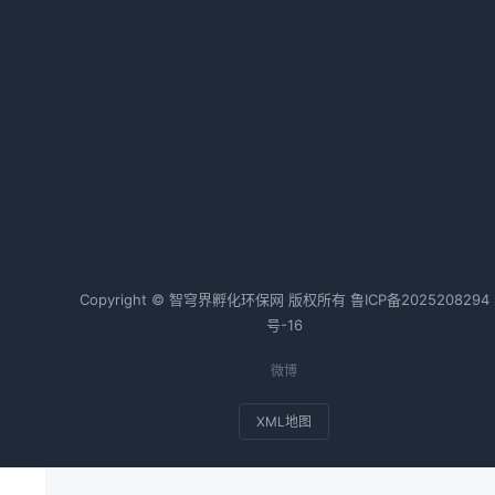
2026-02-20 06:36 · 1021 阅读
量
陕西绿色电力交易首秀 成交电量突
破1亿千瓦时
热
2026-05-07 08:28 · 1019 阅读
热词TOP20
Copyright © 智穹界孵化环保网 版权所有
鲁ICP备2025208294
太
号-16
微博
XML地图
合