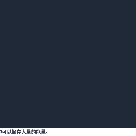
在于提供了一套能够长期储存大量能源的廉价系统，它具有高能
的材料。它是一个模块化系统，应用广泛，能够按需提供清洁的
场景和商业化前景如何？
学团队超过十年的潜心研究。研究人员曾在2019年组装了“盒中
了这一系统工作过程。
（如太阳能或风能）的多余发电量来熔化廉价金属，如硅或硅铁
中可以储存大量的能量。