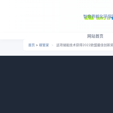
跳转到主要内容
智穹界孵化环保
网站首页
首页
>
碳管家
>
这项储能技术获得2022欧盟最佳创新奖
这项储能技术获得2022欧
日期：
2026-05-19 08:19
栏目：
碳管家
浏览：
9
摘要：以硅和硅铁合金为介质的热储能，可以
池便宜100倍。在加入容器和保温层后，总成