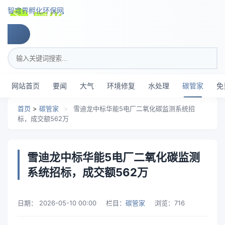
跳转到主要内容
智穹界孵化环保网
搜索关键词
网站首页
要闻
大气
环境修复
水处理
碳管家
免
首页
>
碳管家
>
雪迪龙中标华能5电厂二氧化碳监测系统招
标，成交额562万
雪迪龙中标华能5电厂二氧化碳监测
系统招标，成交额562万
日期：
2026-05-10 00:00
栏目：
碳管家
浏览：
716