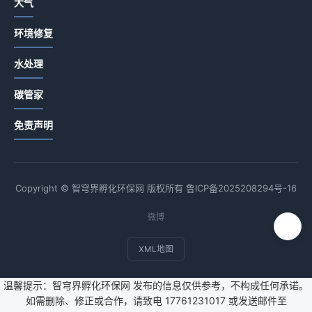
大气
环境修复
水处理
碳管家
免责声明
Copyright © 智穹界孵化环保网 版权所有
鲁ICP备2025208294号-16
微博
XML地图
温馨提示：智穹界孵化环保网 发布的信息仅供参考，不构成任何承诺。
如需删除、修正或合作，请致电 17761231017 或发送邮件至