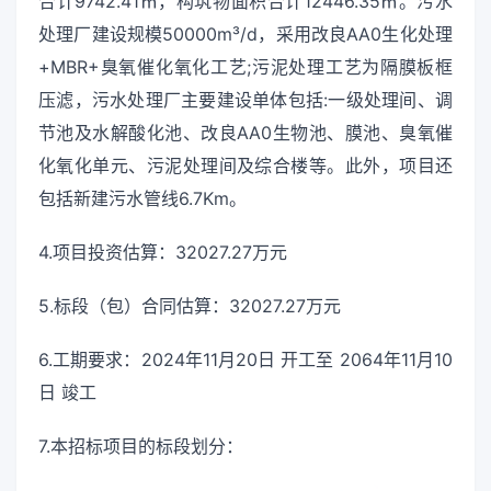
合计9742.41㎡，构筑物面积合计12446.35㎡。污水
处理厂建设规模50000m³/d，采用改良AA0生化处理
+MBR+臭氧催化氧化工艺;污泥处理工艺为隔膜板框
压滤，污水处理厂主要建设单体包括:一级处理间、调
节池及水解酸化池、改良AA0生物池、膜池、臭氧催
化氧化单元、污泥处理间及综合楼等。此外，项目还
包括新建污水管线6.7Km。
4.项目投资估算：32027.27万元
5.标段（包）合同估算：32027.27万元
6.工期要求：2024年11月20日 开工至 2064年11月10
日 竣工
7.本招标项目的标段划分：