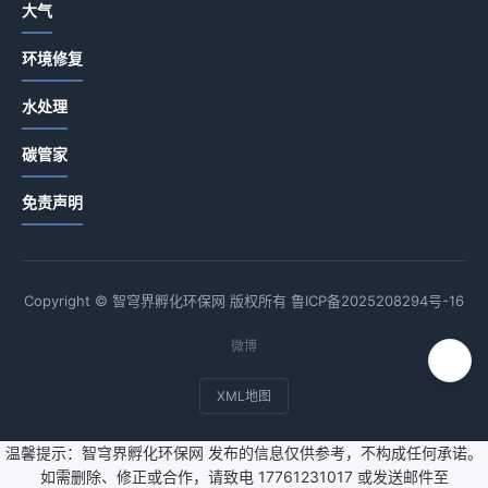
大气
环境修复
水处理
碳管家
免责声明
Copyright © 智穹界孵化环保网 版权所有
鲁ICP备2025208294号-16
微博
XML地图
温馨提示：智穹界孵化环保网 发布的信息仅供参考，不构成任何承诺。
如需删除、修正或合作，请致电 17761231017 或发送邮件至