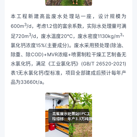
本工程新建高盐废水处理站一座，设计规模为
3
600m
/d，考虑1.2倍的富余系数，实际水处理量可满
3
3，
足720m
/d，废水温度20℃，废水密度1130kg/m
氯化钙浓度15%(主要成分)。废水采用预处理(除油、
除重、除COD)+MVR浓缩+喷雾制粒干燥工艺制备无
水氯化钙，满足《工业氯化钙》(GB/T 26520-2021)
表1无水氯化钙I型标准，项目全部建成后预计每年产
品为33660t/a。