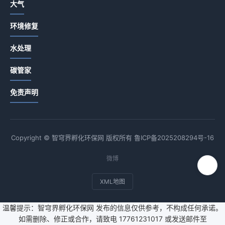
大气
环境修复
水处理
碳管家
免责声明
Copyright © 智穹界孵化环保网 版权所有
鲁ICP备2025208294号-16
微博
XML地图
温馨提示：智穹界孵化环保网 发布的信息仅供参考，不构成任何承诺。
如需删除、修正或合作，请致电 17761231017 或发送邮件至