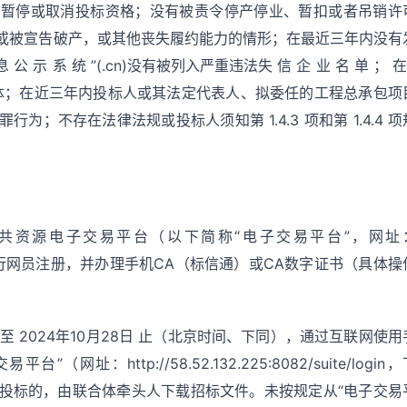
法暂停或取消投标资格；没有被责令停产停业、暂扣或者吊销许
或被宣告破产，或其他丧失履约能力的情形；在最近三年内没有
 示 系 统 ”(.cn)没有被列入严重违法失 信 企 业 名 单 ； 在 
重失信主体；在近三年内投标人或其法定代表人、拟委任的工程总承包项
；不存在法律法规或投标人须知第 1.4.3 项和第 1.4.4 项
公共资源电子交易平台（以下简称“电子交易平台”，网址
ite/login）进行网员注册，并办理手机CA（标信通）或CA数字证书（具体操
。
4日 至 2024年10月28日 止（北京时间、下同），通过互联网使用
：http://58.52.132.225:8082/suite/login，
投标的，由联合体牵头人下载招标文件。未按规定从“电子交易