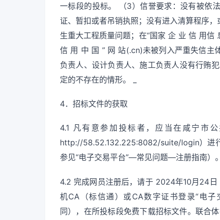
一标段的投标。 （3）信誉要求：没有被依
证、暂扣或者吊销执照；没有进入清算程序，
生重大工程质量问题；在“国家 企 业 信 用信 息 公
信 用 中 国 ” 网 站(.cn)未被列入严
负责人、设计负责人、施工负责人没有行贿犯罪行为
定的不存在的情形。 _
4．招标文件的获取
4.1 凡有意参加投标者，应当在咸宁市
http://58.52.132.225:8082/su
参见“电子交易平台”—常见问题—注册指南）
4.2 完成网员注册后，请于 2024年10月2
机CA（标信通）或CA数字证书登录“电子交易平台”（网址
同），在所投标段免费下载招标文件。联合体