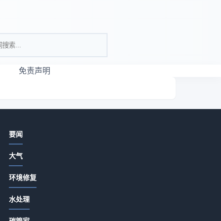
免责声明
相关资讯
要闻
1.1亿中标！四川通江污水处理厂提标
大气
扩容升级，出水达一级A标准
2026-07-13 18:17
环境修复
环保技术革新：水处理研究基地合作
水处理
共建如何推动绿美广东建设？
2026-07-13 18:17
碳管家