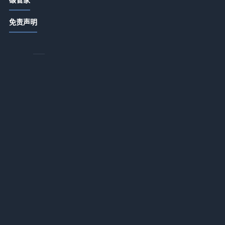
泵
环保上市公司研发费用大比拼：谁投
提
免责声明
入最多？
埋
2026-07-13 18:17
设
近5亿中标！工业园区污水处理零排放
如何实现高效运营？
2026-07-13 18:17
盐城水务携手山科智能共拓智慧水务
新赛道
2026-07-13 18:17
智慧赋能江西都昌水环境治理，蔡岭
镇污水处理厂打造生态屏障
2026-07-13 18:17
环保科技子公司揭牌注册资本500万
打造全产业链
2026-07-13 18:15