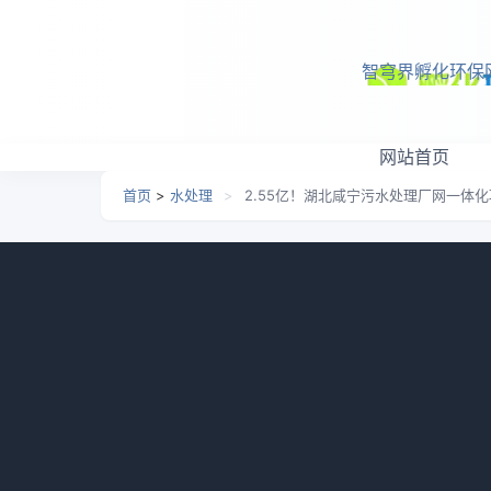
跳转到主要内容
智穹界孵化环保
网站首页
首页
>
水处理
>
2.55亿！湖北咸宁污水处理厂网一体
2.55亿！湖北咸宁污水
日期：
2026-06-06 11:28
栏目：
水处理
浏览：
10
10月24日，湖北咸宁市宝塔污水处理厂网一