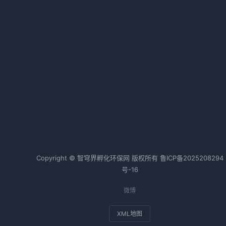
2023国家科技奖环境技术获奖名单
｜环保领域最新成果汇总
2026-04-04 09:55 · 1026 阅读
制造业绿色化发展指导意见发布，
资
明确转型升级路径与目标
行
2026-01-21 11:10 · 1025 阅读
。
级
热词TOP20
负
)
证
Copyright © 智穹界孵化环保网 版权所有
鲁ICP备2025208294
程
号-16
B
微博
XML地图