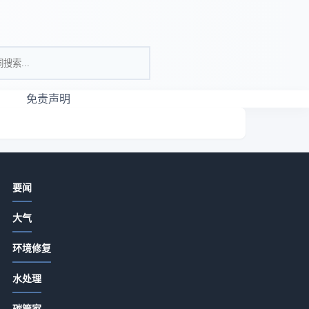
免责声明
相关资讯
要闻
大气环保工程方案选择要点与5大实战
大气
方法-亚琛政策解读
2026-07-16 00:23
环境修复
长三角试点区域挥发性有机物排污权
条
水处理
有偿使用和交易管理暂行办法（征求
意见稿）
2026-07-13 18:15
碳管家