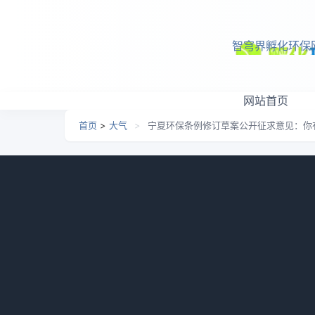
跳转到主要内容
智穹界孵化环保
网站首页
首页
>
大气
>
宁夏环保条例修订草案公开征求意见：你
宁夏环保条例修订草案公
日期：
2026-07-07 10:19
栏目：
大气
浏览：
772
宁夏回族自治区司法厅发布《宁夏回族自治区
例适用于宁乡回族自治区行政区域内的生态环