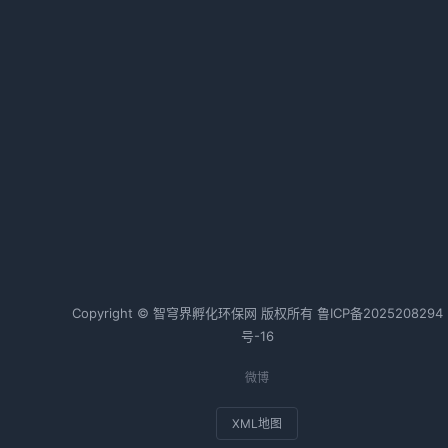
大气污染攻坚路径解析：源头治理
与靶向施策的年度计划
利
2026-01-23 15:48 · 1030 阅读
体
明确十大行动 《十堰市空气质量持
续改善行动方案》发布
鼓
2026-05-28 08:46 · 1029 阅读
热词TOP20
监
护
Copyright © 智穹界孵化环保网 版权所有
鲁ICP备2025208294
号-16
微博
予
XML地图