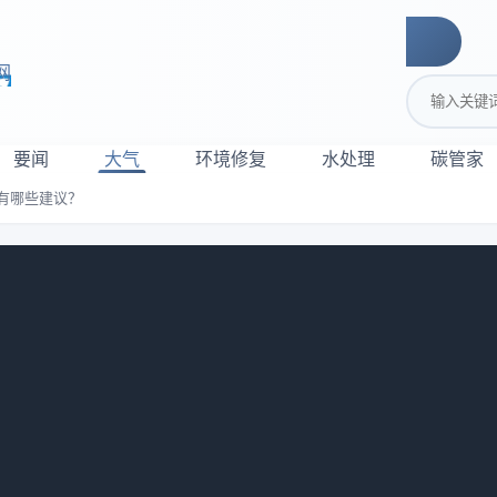
网
搜索关键词
要闻
大气
环境修复
水处理
碳管家
有哪些建议？
开征求意见：你有哪些建议？
环境保护条例（修订草案征求意见稿）》，并公开征求意见。本
境保护及其监督管理活动。