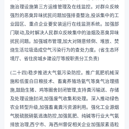
施治理设施第三方运维管理及在线监控。对群众反映
强烈的恶臭异味扰民问题加强排查整治,投诉集中的工
业园区、重点企业要安装运行在线监测系统。加强部
门联动,及时解决人民群众反映集中的油烟及恶臭异味
扰民问题。加强城市管理,加大对随意倾倒、堆放、焚
烧生活垃圾造成空气污染行为的查处力度。(省生态环
境厅、省住房城乡建设厅等按职责分工负责)
(二十四)稳步推进大气氨污染防控。推广氮肥机械深
施和低蛋白日粮技术、畜禽养殖场氨气等臭气治理措
施,鼓励生猪、鸡等圈舍封闭管理,支持粪污输送、存储
及处理设施封闭,加强废气收集和处理。深入推动绿色
农业转型升级,加强畜禽粪污资源利用。强化工业源烟
气脱硫脱硝氨逃逸防控,加强氮肥、纯碱等行业大气氨
排放治理,西宁市、海西州督促相关企业加强尿素造粒