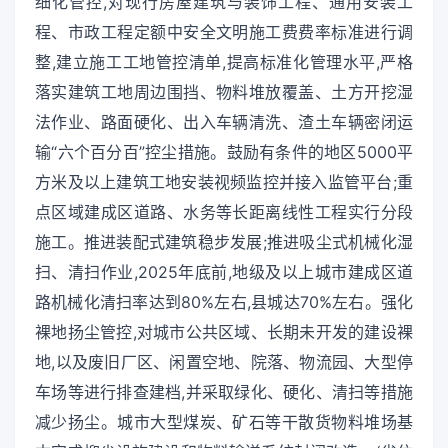
细化管控,对现行房屋建筑与装饰工程、通用安装工
程、市政工程定额中安全文明施工费费率标准进行调
整,建立施工工地管控清单,提高标准化管理水平,严格
落实建筑工地周边围挡、物料堆放覆盖、土方开挖湿
法作业、路面硬化、出入车辆清洗、渣土车辆密闭运
输“六个百分百”控尘措施。鼓励有条件的地区5000平
方米及以上建筑工地安装视频监控并接入监管平台;重
点区域建成区道路、水务等长距离线性工程实行分段
施工。推进装配式建筑稳步发展;推进吸尘式机械化湿
扫、清扫作业,2025年底前,地级及以上城市建成区道
路机械化清扫率达到80%左右,县城达70%左右。强化
裸地扬尘管控,对城市公共区域、长期未开发的建设裸
地,以及废旧厂区、闲置空地、院落、物流园、大型停
车场等进行排查建档,并采取绿化、硬化、清扫等措施
减少扬尘。城市大型煤炭、矿石等干散货物料堆场基