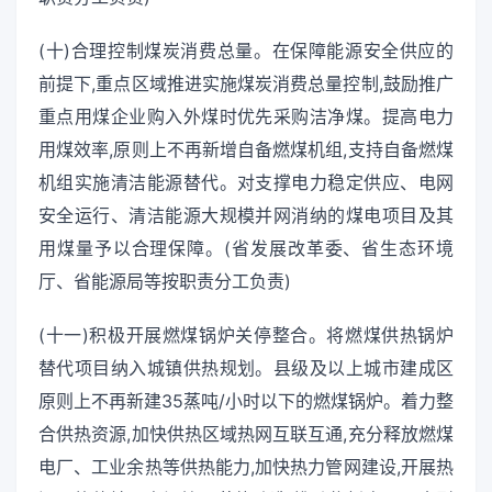
(十)合理控制煤炭消费总量。在保障能源安全供应的
前提下,重点区域推进实施煤炭消费总量控制,鼓励推广
重点用煤企业购入外煤时优先采购洁净煤。提高电力
用煤效率,原则上不再新增自备燃煤机组,支持自备燃煤
机组实施清洁能源替代。对支撑电力稳定供应、电网
安全运行、清洁能源大规模并网消纳的煤电项目及其
用煤量予以合理保障。(省发展改革委、省生态环境
厅、省能源局等按职责分工负责)
(十一)积极开展燃煤锅炉关停整合。将燃煤供热锅炉
替代项目纳入城镇供热规划。县级及以上城市建成区
原则上不再新建35蒸吨/小时以下的燃煤锅炉。着力整
合供热资源,加快供热区域热网互联互通,充分释放燃煤
电厂、工业余热等供热能力,加快热力管网建设,开展热