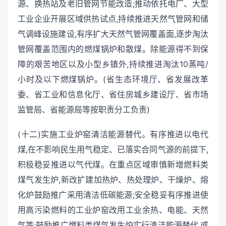
源、换热站及老旧管网节能改造;推动依托电厂、大型
工业企业开展区域供热试点,持续推进天然气管网和储
气调峰设施建设,有序扩大天然气管网覆盖面,逐步淘汰
管网覆盖范围内的燃煤锅炉和散煤。除能源得不到保
障的艰苦地区以及小型乡镇外,持续推进淘汰10蒸吨/
小时及以下燃煤锅炉。(省生态环境厅、省发展改革
委、省工业和信息化厅、省住房城乡建设厅、省市场
监管局、省能源局等按职责分工负责)
(十二)实施工业炉窑清洁能源替代。有序推进以电代
煤,在不影响民生用气稳定、已落实合同气源的前提下,
积极稳妥推进以气代煤。在重点区域审慎新增燃料类
煤气发生炉,新改扩建加热炉、热处理炉、干燥炉、熔
化炉鼓励推广采用清洁低碳能源;安全稳妥有序推进使
用高污染燃料的工业炉窑改用工业余热、电能、天然
气等;鼓励推广燃料类煤气发生炉实行清洁能源替代,或