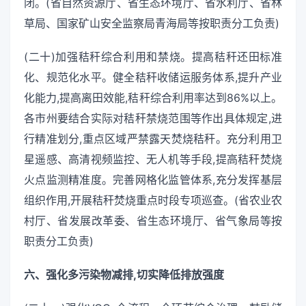
闭。(省自然资源厅、省生态环境厅、省水利厅、省林
草局、国家矿山安全监察局青海局等按职责分工负责)
(二十)加强秸秆综合利用和禁烧。提高秸秆还田标准
化、规范化水平。健全秸秆收储运服务体系,提升产业
化能力,提高离田效能,秸秆综合利用率达到86%以上。
各市州要结合实际对秸秆禁烧范围等作出具体规定,进
行精准划分,重点区域严禁露天焚烧秸秆。充分利用卫
星遥感、高清视频监控、无人机等手段,提高秸秆焚烧
火点监测精准度。完善网格化监管体系,充分发挥基层
组织作用,开展秸秆焚烧重点时段专项巡查。(省农业农
村厅、省发展改革委、省生态环境厅、省气象局等按
职责分工负责)
六、强化多污染物减排,切实降低排放强度