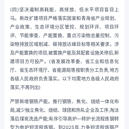
(四)坚决遏制高耗能、高排放、低水平项目盲目上
马。新改扩建项目严格落实国家和青海省产业规划、
产业政策、生态环境分区管控、规划环评、项目环
评、节能审查、产能置换、重点污染物总量控制、污
染物排放区域削减、碳排放达峰目标等相关要求。涉
及产能置换的项目,被置换产能及其配套设施关停后,新
建项目方可投产。(省发展改革委、省工业和信息化
厅、省生态环境厅、省能源局等按职责分工负责,地方
各级人民政府负责落实。以下均需地方各级人民政府
落实,不再列出)
严禁新增钢铁产能。推行钢铁、焦化、烧结一体化布
局,减少独立焦化、烧结、球团和热轧企业及工序,淘汰
落后煤炭洗选产能;有序引导高炉—转炉长流程炼钢转
型为电炉短流程炼钢。到2025年,力争短流程炼钢产