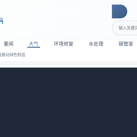
网
搜索关键词
要闻
大气
环境修复
水处理
碳管家
选推动绿色制造
布！104家入选推动绿色制造