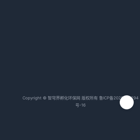
大气污染攻坚路径解析：源头治理
与靶向施策的年度计划
2026-01-23 15:48 · 1030 阅读
明确十大行动 《十堰市空气质量持
续改善行动方案》发布
2026-05-28 08:46 · 1029 阅读
热词TOP20
Copyright © 智穹界孵化环保网 版权所有
鲁ICP备2025208294
号-16