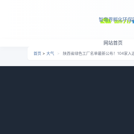
跳转到主要内容
智穹界孵化环保
网站首页
首页
>
大气
>
陕西省绿色工厂名单最新公布！104家入
陕西省绿色工厂名单最新公
日期：
2026-07-04 08:25
栏目：
大气
浏览：
863