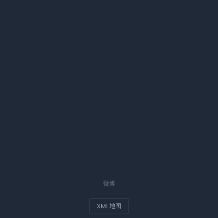
琛政策解读
和交易管理暂行办法（征求意见稿）
建绿色工厂、供应链和工业园区
新实施方案》印发
微博
XML地图