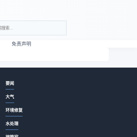
免责声明
相关资讯
要闻
大气环保工程方案选择要点与5大实战
大气
方法-亚琛政策解读
2026-07-16 00:23
环境修复
长三角试点区域挥发性有机物排污权
水处理
有偿使用和交易管理暂行办法（征求
意见稿）
2026-07-13 18:15
碳管家