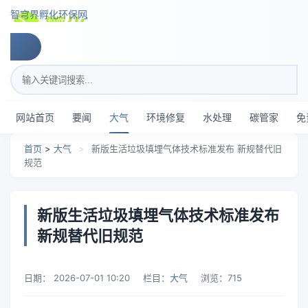
跳转到主要内容
智穹界孵化环保网
搜索关键词
网站首页
要闻
大气
环境修复
水处理
碳管家
免
首页
>
大气
>
新版生活垃圾填埋气体技术标准发布 新规替代旧
规范
新版生活垃圾填埋气体技术标准发布
新规替代旧规范
日期：
2026-07-01 10:20
栏目：
大气
浏览：
715