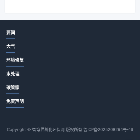
要闻
大气
环境修复
水处理
碳管家
免责声明
Copyright © 智穹界孵化环保网 版权所有
鲁ICP备2025208294号-16