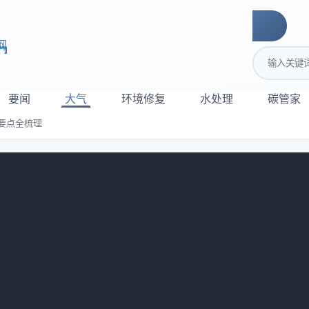
网
搜索关键词
要闻
大气
环境修复
水处理
碳管家
要点全梳理
新规解读｜政策要点全梳理
省林业和草原局联合发布关于加强生态保护红线管理的通知，加强
，加强生态保护红线监管，推进生态优先、节约集约、绿色低碳