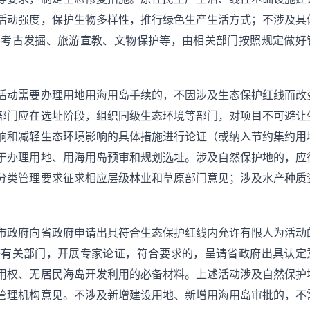
活动强度，保护生物多样性，推行绿色生产生活方式；不涉及具
、考古发掘、旅游宣教、文物保护等，由相关部门按照规定做好
活动需要办理用地用海用岛手续的，不因涉及生态保护红线而改
部门应在选址阶段，组织同级生态环境等部门，对项目不可避让
响和减轻生态环境影响的具体措施进行论证（或纳入节约集约用
于办理用地、用海用岛预审和规划选址。涉及自然保护地的，应
分类管理要求征求相应层级林业和草原部门意见；涉及水产种质
市政府向省政府申请出具符合生态保护红线内允许有限人为活动
等有关部门，开展专家论证，符合要求的，呈请省政府出具认定
用权、无居民海岛开发利用的必备材料。上述活动涉及自然保护
管理机构意见。不涉及新增建设用地、新增用海用岛审批的，不