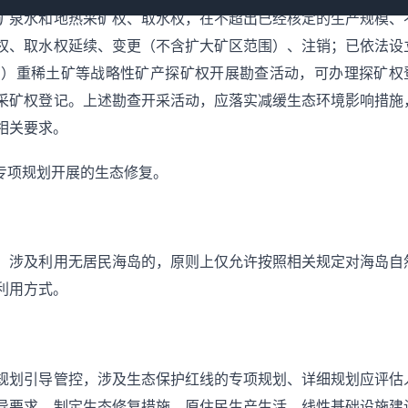
矿泉水和地热采矿权、取水权，在不超出已经核定的生产规模、
权、取水权延续、变更（不含扩大矿区范围）、注销；已依法设
中）重稀土矿等战略性矿产探矿权开展勘查活动，可办理探矿权
采矿权登记。上述勘查开采活动，应落实减缓生态环境影响措施
相关要求。
专项规划开展的生态修复。
；涉及利用无居民海岛的，原则上仅允许按照相关规定对海岛自
利用方式。
规划引导管控，涉及生态保护红线的专项规划、详细规划应评估
导要求，制定生态修复措施。原住民生产生活、线性基础设施建