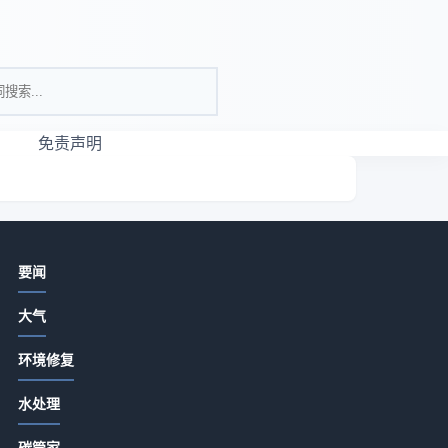
免责声明
相关资讯
要闻
大气环保工程方案选择要点与5大实战
大气
方法-亚琛政策解读
2026-07-16 00:23
环境修复
长三角试点区域挥发性有机物排污权
生
水处理
有偿使用和交易管理暂行办法（征求
意见稿）
发
2026-07-13 18:15
碳管家