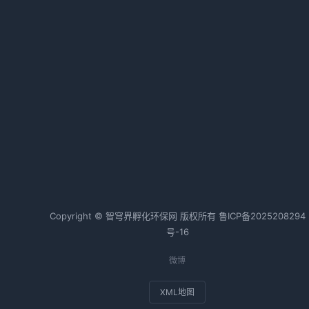
更
大气污染攻坚路径解析：源头治理
与靶向施策的年度计划
2026-01-23 15:48 · 1030 阅读
维
明确十大行动 《十堰市空气质量持
急
续改善行动方案》发布
2026-05-28 08:46 · 1029 阅读
航
热词TOP20
、
状
Copyright © 智穹界孵化环保网 版权所有
鲁ICP备2025208294
号-16
采
区
微博
相
XML地图
更