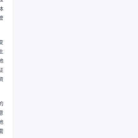
体
管
变
生
地
征
资
的
意
地
需