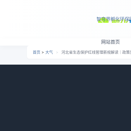
跳转到主要内容
智穹界孵化环保
网站首页
首页
>
大气
>
河北省生态保护红线管理新规解读｜政策
河北省生态保护红线管理
日期：
2026-05-10 00:03
栏目：
大气
浏览：
830
河北省自然资源厅 河北省生态环境厅 河北
态保护红线管理，严格生态保护红线占用审批