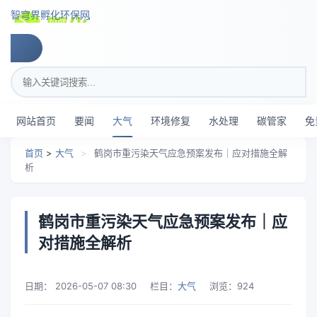
跳转到主要内容
智穹界孵化环保网
搜索关键词
网站首页
要闻
大气
环境修复
水处理
碳管家
免
首页
>
大气
>
鹤岗市重污染天气应急预案发布｜应对措施全解
析
鹤岗市重污染天气应急预案发布｜应
对措施全解析
日期：
2026-05-07 08:30
栏目：
大气
浏览：
924