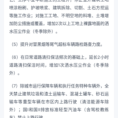
喷涂粉刷、护坡喷浆、建筑拆除、切割、土石方挖运
等施工作业；对施工工地、不明空地的料堆、土堆增
加防尘措施或覆盖，增加2次以上工地上裸露地面的洒
水压尘作业（冬季除外）。
（5）提升对冒黑烟等尾气超标车辆路检路查力度。
（6）在日常道路清扫保洁频次的基础上，延长2小时
道路清扫保洁时间，增加1次洒水压尘作业（冬季除
外）。
（7）除城市运行保障车辆和执行任务特种车辆外，全
天禁止建筑垃圾和渣土运输车、混凝土罐车、砂石运
输车等重型车辆在市区内上路行驶（清洁能源车除
外）；国Ⅰ和国Ⅱ排放标准轻型汽油车（含驾校教练
车）禁止上路行驶。