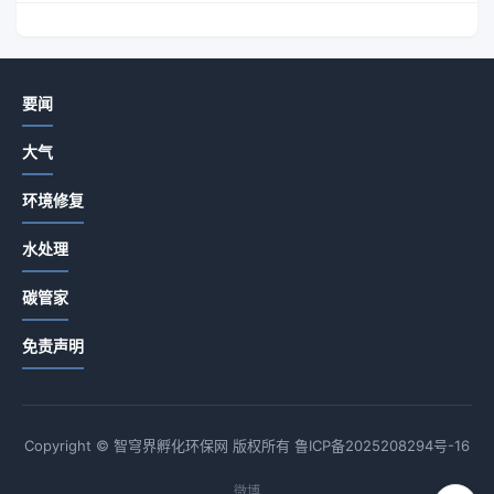
要闻
大气
环境修复
水处理
碳管家
免责声明
Copyright © 智穹界孵化环保网 版权所有
鲁ICP备2025208294号-16
微博